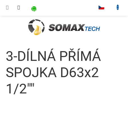
Přejít na obsah
NÁKUPNÍ KOŠÍK
▾
3-DÍLNÁ PŘÍMÁ
SPOJKA D63x2
1/2""