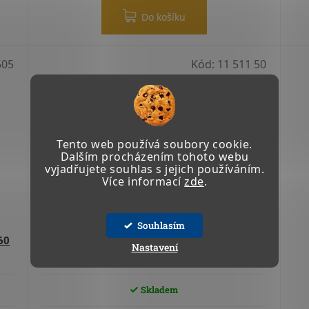
Do košíku
505
Kód:
11 511 50
Tento web používá soubory cookie.
Dalším procházením tohoto webu
vyjadřujete souhlas s jejich používáním.
Více informací
zde
.
Souhlasím
60
AUTOMATICKÁ VÝDEJNÍ PISTOLE A60 AdBlue
Nastavení
Skladem