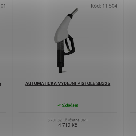
 01
Kód:
11 504
e
AUTOMATICKÁ VÝDEJNÍ PISTOLE SB325
Skladem
5 701,52 Kč včetně DPH
4 712 Kč