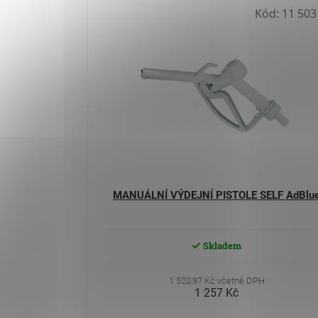
Kód:
11 503
MANUÁLNÍ VÝDEJNÍ PISTOLE SELF AdBlu
Skladem
1 520,97 Kč včetně DPH
1 257 Kč