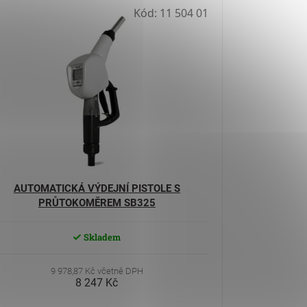
Kód:
11 504 01
AUTOMATICKÁ VÝDEJNÍ PISTOLE S
PRŮTOKOMĚREM SB325
Skladem
9 978,87 Kč včetně DPH
8 247 Kč