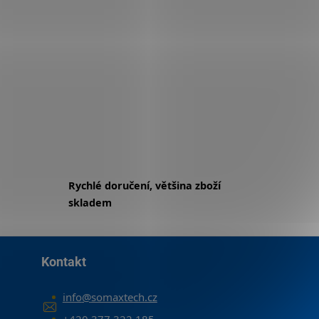
Rychlé doručení, většina zboží
skladem
Kontakt
info
@
somaxtech.cz
+420 377 322 185