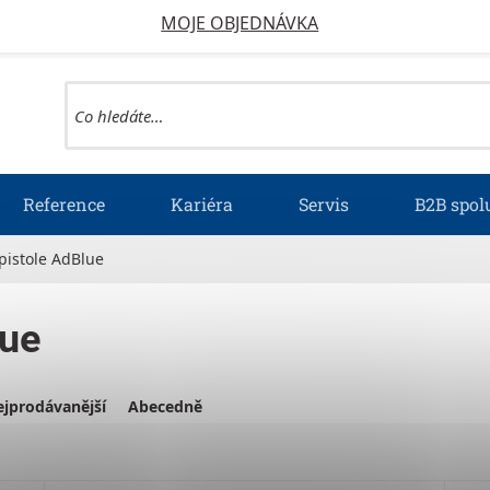
MOJE OBJEDNÁVKA
Reference
Kariéra
Servis
B2B spol
pistole AdBlue
lue
jprodávanější
Abecedně