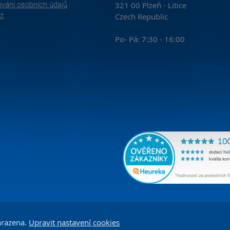
vání osobních údajů
321 00 Plzeň - Litice
kt
Czech Republic
Po- Pá: 7:30 - 16:00
hrazena.
Upravit nastavení cookies