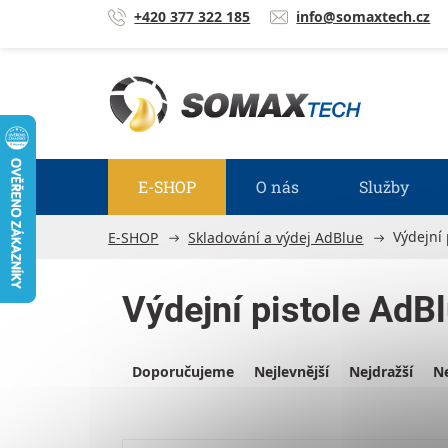
Přejít na obsah
+420 377 322 185
info@somaxtech.cz
E-SHOP
O nás
Služby
Výdejní 
E-SHOP
Skladování a výdej AdBlue
Výdejní pistole AdB
Výpis produktů
Řazení produktů
Doporučujeme
Nejlevnější
Nejdražší
Ne