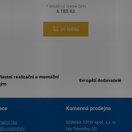
7 483,85 Kč včetně DPH
6 185 Kč
Do košíku
Ovládací prvky výpisu
Vlastní realizační a montážní
Evropští dodavatelé
tým
ace
Kamenná prodejna
SOMAX TECH spol. s.r. o.
mační řád
Na Trávníku 20
dní podmínky