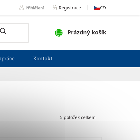
Registrace
CZ
Přihlášení
▾
NÁKUPNÍ KOŠÍK
Prázdný košík
upráce
Kontakt
5
položek celkem