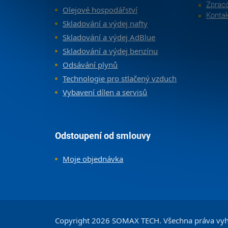
Zpraco
Olejové hospodářství
Konta
Skladování a výdej nafty
Skladování a výdej AdBlue
Skladování a výdej benzínu
Odsávání plynů
Technologie pro stlačený vzduch
Vybavení dílen a servisů
Odstoupení od smlouvy
Moje objednávka
Copyright 2026
SOMAX TECH
. Všechna práva vy