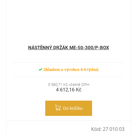
NÁSTĚNNÝ DRŽÁK ME-50-300/P-BOX
Skladem u výrobce 4-6 týdnů
5 580,71 Kč včetně DPH
4 612,16 Kč
Do košíku
Kód:
27 010 03