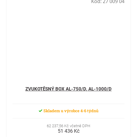
Kód:
27 009 04
ZVUKOTĚSNÝ BOX AL-750/D, AL-1000/D
Skladem u výrobce 4-6 týdnů
62 237,56 Kč včetně DPH
51 436 Kč