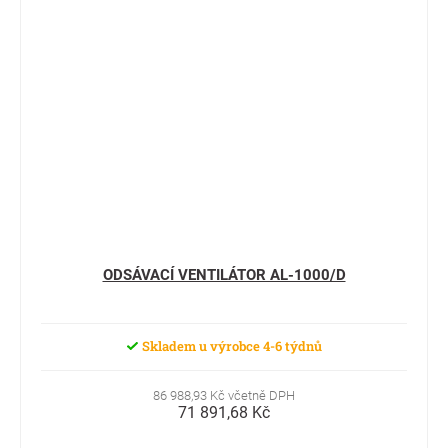
ODSÁVACÍ VENTILÁTOR AL-1000/D
Skladem u výrobce 4-6 týdnů
86 988,93 Kč včetně DPH
71 891,68 Kč