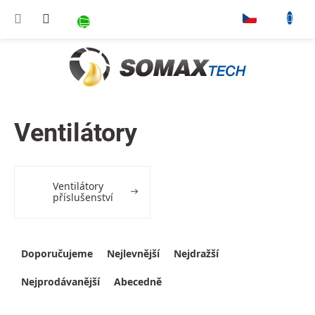
Přejít na obsah
NÁKUPNÍ KOŠÍK
▾
Ventilátory
Ventilátory
příslušenství
Výpis produktů
Řazení produktů
Doporučujeme
Nejlevnější
Nejdražší
Nejprodávanější
Abecedně