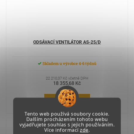
ODSÁVACÍ VENTILÁTOR AS-25/D
Skladem u výrobce 4-6 týdnů
22 210,37 Kč včetně DPH
18 355,68 Kč
Do košíku
Tento web používá soubory cookie.
Dalším procházením tohoto webu
Kód:
27 008 01
vyjadřujete souhlas s jejich používáním.
Více informací
zde
.