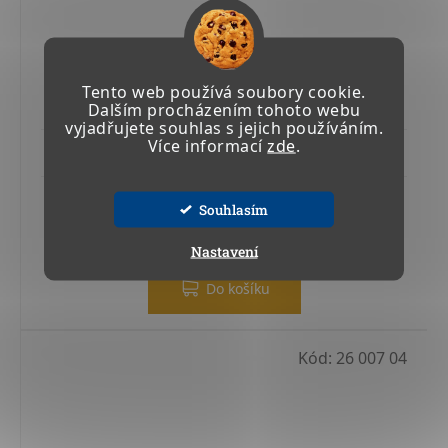
PODLAHOVÁ ODSÁVACÍ JÍMKA PRO NÁSTRČNÉ
Tento web používá soubory cookie.
KOLENO PZ-125-BASE
Dalším procházením tohoto webu
vyjadřujete souhlas s jejich používáním.
Více informací
zde
.
Skladem u výrobce 4-6 týdnů
5 609,17 Kč včetně DPH
Souhlasím
4 635,68 Kč
Nastavení
Do košíku
Kód:
26 007 04