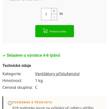
Měrná cena:
Přidat do košíku
Skladem u výrobce 4-6 týdnů
Technické údaje
Kategorie
:
Ventilátory příslušenství
Hmotnost
:
1 kg
Cenová skupina
:
C
POZNÁMKA K PRODUKTU
B2B podmínky pouze
na vyžádání
při odběru většího