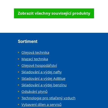
Zobrazit všechny související produkty
Zápatí
Sortiment
Olejová technika
Mazací technika
Olejové hospodářství
Skladování a výdej nafty
Skladování a výdej AdBlue
Skladování a výdej benzínu
Odsávání plynů
Technologie pro stlačený vzduch
Vybavení dílen a servisů