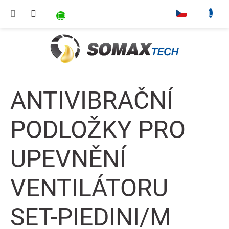
Přejít na obsah
NÁKUPNÍ KOŠÍK
▾
ANTIVIBRAČNÍ
PODLOŽKY PRO
UPEVNĚNÍ
VENTILÁTORU
SET-PIEDINI/M