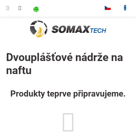
Přejít na obsah
NÁKUPNÍ KOŠÍK
▾
Dvouplášťové nádrže na
naftu
Produkty teprve připravujeme.