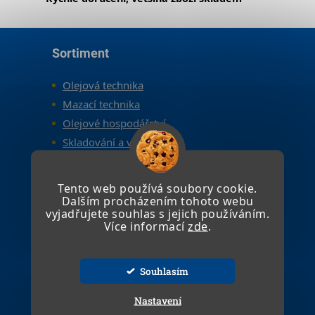
Zápatí
Sortiment
Olejová technika
Mazací technika
Olejové hospodářství
Skladování a výdej nafty
Skladování a výdej AdBlue
Skladování a výdej benzínu
Tento web používá soubory cookie.
Odsávání plynů
Dalším procházením tohoto webu
vyjadřujete souhlas s jejich používáním.
Technologie pro stlačený vzduch
Více informací
zde
.
Vybavení dílen a servisů
Souhlasím
Informace
Nastavení