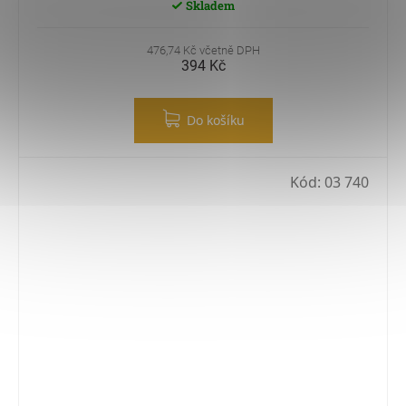
Skladem
476,74 Kč včetně DPH
394 Kč
Do košíku
Kód:
03 740