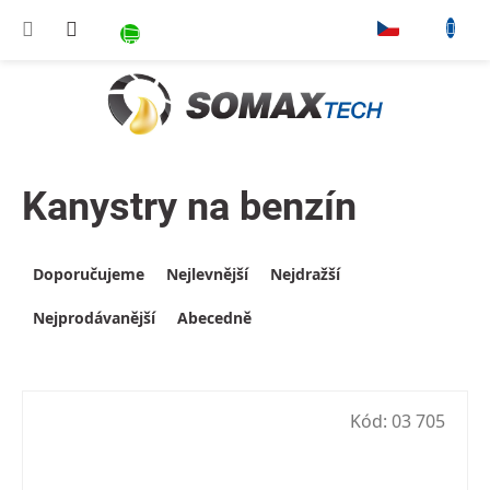
Přejít na obsah
NÁKUPNÍ KOŠÍK
▾
Kanystry na benzín
Výpis produktů
Řazení produktů
Doporučujeme
Nejlevnější
Nejdražší
Nejprodávanější
Abecedně
Kód:
03 705