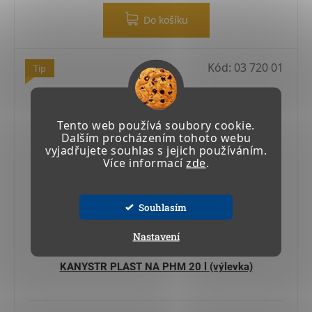
Do košíku
Kód:
03 720 01
Tip
Tento web používá soubory cookie.
Dalším procházením tohoto webu
vyjadřujete souhlas s jejich používáním.
Více informací
zde
.
Souhlasím
Nastavení
KANYSTR PLAST NA PHM 20 l (výlevka)