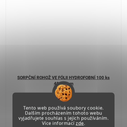
SORPČNÍ ROHOŽ VE FÓLII HYDROFOBNÍ 100 ks
40x50 cm
Skladem u výrobce 4-6 týdnů
Tento web používá soubory cookie.
3 242,80 Kč včetně DPH
Dalším procházením tohoto webu
2 680 Kč
vyjadřujete souhlas s jejich používáním.
Více informací
zde
.