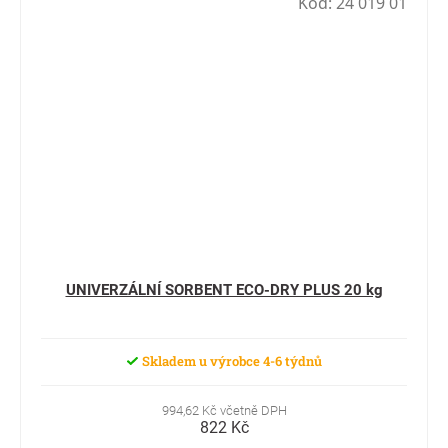
Kód:
24 019 01
UNIVERZÁLNÍ SORBENT ECO-DRY PLUS 20 kg
Skladem u výrobce 4-6 týdnů
994,62 Kč včetně DPH
822 Kč