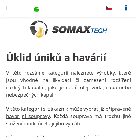
Přejít na obsah
NÁKUPNÍ KOŠÍK
▾
Úklid úniků a havárií
V této rozsáhle kategorii naleznete výrobky, které
jsou vhodné na likvidaci či zamezení rozšíření
rozlitých kapalin, jako je např.: olej, voda, ropa nebo
nebezpečných kapalin.
V této kategorii si zákazník může vybrat již připravené
havarijní soupravy
. Každá souprava má trochu jiné
složení podle účelu jejího využití.