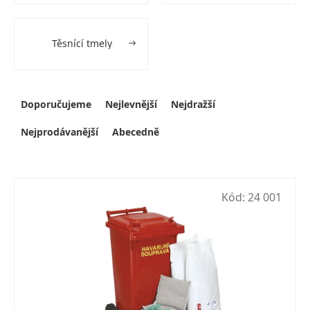
Těsnící tmely
Výpis produktů
Řazení produktů
Doporučujeme
Nejlevnější
Nejdražší
Nejprodávanější
Abecedně
Kód:
24 001