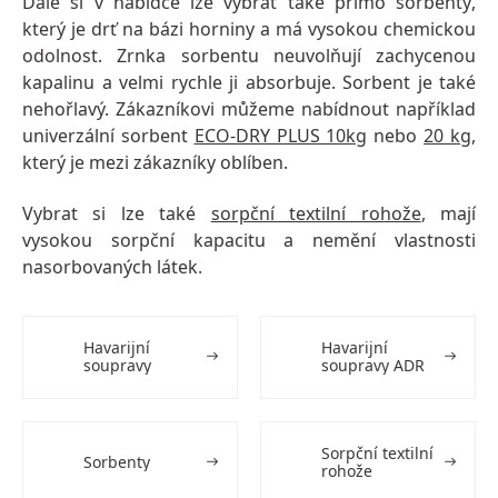
Dále si v nabídce lze vybrat také přímo
sorbenty
,
který je drť na bázi horniny a má vysokou chemickou
odolnost. Zrnka sorbentu neuvolňují zachycenou
kapalinu a velmi rychle ji absorbuje. Sorbent je také
nehořlavý.
Zákazníkovi můžeme nabídnout například
univerzální sorbent
ECO-DRY PLUS 10kg
nebo
20 kg
,
který je mezi zákazníky oblíben.
V
ybrat si lze také
sorpční textilní rohože
,
mají
vysokou sorpční kapacitu a nemění vlastnosti
nasorbovaných látek.
Havarijní
Havarijní
soupravy
soupravy ADR
Sorpční textilní
Sorbenty
rohože