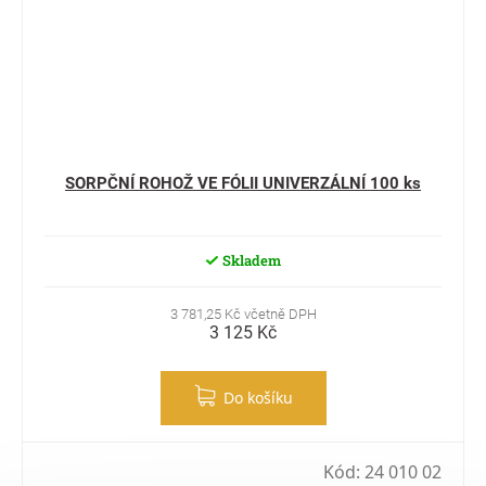
SORPČNÍ ROHOŽ VE FÓLII UNIVERZÁLNÍ 100 ks
Skladem
3 781,25 Kč včetně DPH
3 125 Kč
Do košíku
Kód:
24 010 02