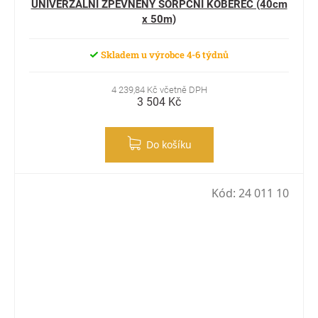
UNIVERZÁLNÍ ZPEVNĚNÝ SORPČNÍ KOBEREC (40cm
x 50m)
Skladem u výrobce 4-6 týdnů
4 239,84 Kč včetně DPH
3 504 Kč
Do košíku
Kód:
24 011 10