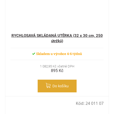
RYCHLOSAVÁ SKLÁDANÁ UTĚRKA (32 x 30 cm, 250
útržků)
Skladem u výrobce 4-6 týdnů
1 082,95 Kč včetně DPH
895 Kč
Do košíku
Kód:
24 011 07