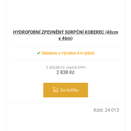
HYDROFOBNÍ ZPEVNĚNÝ SORPČNÍ KOBEREC (40cm
x 46m)
Skladem u výrobce 4-6 týdnů
3 433,98 Kč včetně DPH
2 838 Kč
Do košíku
Kód:
24 013