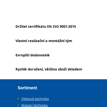
Držitel certifikátu EN ISO 9001:2015
Vlastní realizační a montážní tým
Evropští dodavatelé
Rychlé doručení, většina zboží skladem
Zápatí
Sortiment
Olejová technika
Mazací technika