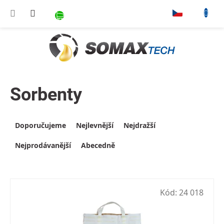
Přejít na obsah
NÁKUPNÍ KOŠÍK
▾
Sorbenty
Výpis produktů
Řazení produktů
Doporučujeme
Nejlevnější
Nejdražší
Nejprodávanější
Abecedně
Kód:
24 018