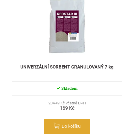
UNIVERZÁLNÍ SORBENT GRANULOVANÝ 7 kg
Skladem
204,49 Kč včetně DPH
169 Kč
Do košíku