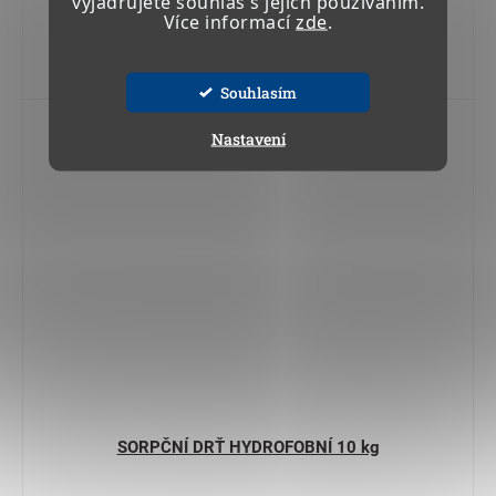
vyjadřujete souhlas s jejich používáním.
Více informací
zde
.
Do košíku
Souhlasím
Kód:
24 022 01
Nastavení
SORPČNÍ DRŤ HYDROFOBNÍ 10 kg