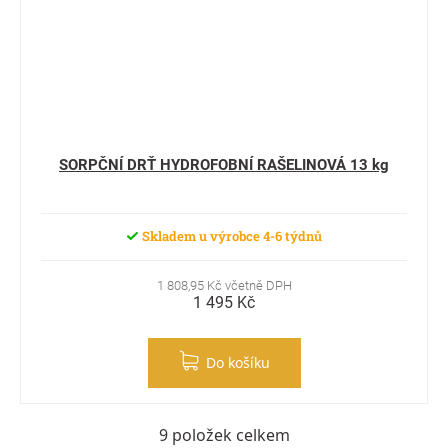
SORPČNÍ DRŤ HYDROFOBNÍ RAŠELINOVÁ 13 kg
Skladem u výrobce 4-6 týdnů
1 808,95 Kč včetně DPH
1 495 Kč
Do košíku
9
položek celkem
Ovládací prvky výpisu