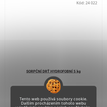
Kód:
24 022
SORPČNÍ DRŤ HYDROFOBNÍ 5 kg
Skladem
Tento web používá soubory cookie.
659,45 Kč včetně DPH
Dalším procházením tohoto webu
545 Kč