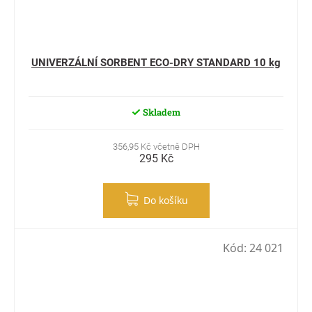
UNIVERZÁLNÍ SORBENT ECO-DRY STANDARD 10 kg
Skladem
356,95 Kč včetně DPH
295 Kč
Do košíku
Kód:
24 021