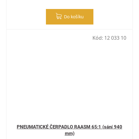
Do košíku
Kód:
12 033 10
PNEUMATICKÉ ČERPADLO RAASM 65:1 (sání 940
mm)