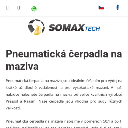
Přejít na obsah
NÁKUPNÍ KOŠÍK
▾
Pneumatická čerpadla na
maziva
Pneumatická čerpadla na maziva jsou ideálním řešením pro výdej na
krátké až dlouhé vzdálenosti a pro vysokotlaké mazání. V naší
nabídce naleznete čerpadla na maziva od velice kvalitních výrobců
Pressol
a
Raasm
. Naše čerpadla jsou vhodná pro
sudy různých
velikostí
.
Pneumatická čerpadla na maziva nabízíme v poměrech 50:1 a 65:1,
což jsou nejčastěji využívané poměry čerpadel. Pokud si zákazník