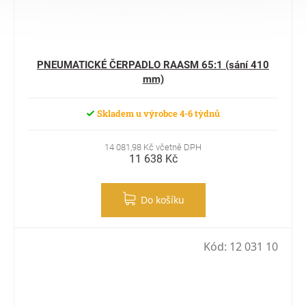
PNEUMATICKÉ ČERPADLO RAASM 65:1 (sání 410
mm)
Skladem u výrobce 4-6 týdnů
14 081,98 Kč včetně DPH
11 638 Kč
Do košíku
Kód:
12 031 10