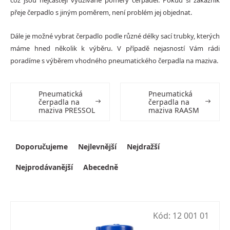
přeje čerpadlo s jiným poměrem, není problém jej objednat.
Dále je možné vybrat čerpadlo podle různé délky sací trubky, kterých
máme hned několik k výběru. V případě nejasností
Vám
rádi
poradíme
s výběrem vhodného pneumatického čerpadla na maziva.
Pneumatická
Pneumatická
čerpadla na
čerpadla na
maziva PRESSOL
maziva RAASM
Výpis produktů
Řazení produktů
Doporučujeme
Nejlevnější
Nejdražší
Nejprodávanější
Abecedně
Kód:
12 001 01