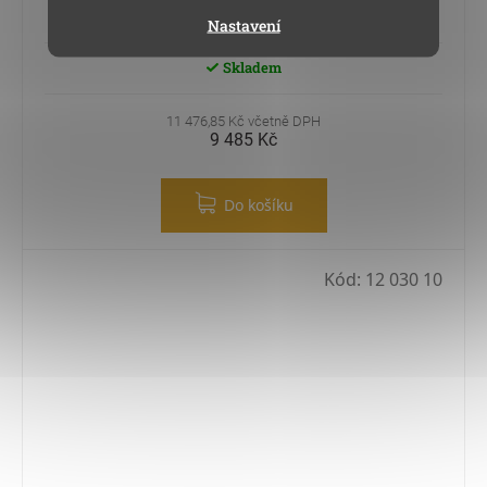
mm)
Nastavení
Skladem
11 476,85 Kč včetně DPH
9 485 Kč
Do košíku
Kód:
12 030 10