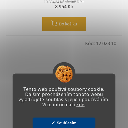
10 834,34 Kč včetně DPH
8 954 Kč
Do košíku
Kód:
12 023 10
Tento web používá soubory cookie.
Dalším procházením tohoto webu
vyjadřujete souhlas s jejich používáním.
Více informací
zde
.
Souhlasím
PNEUMATICKÉ ČERPADLO RAASM 50:1 (sání 940