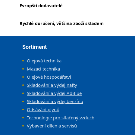
Evropští dodavatelé
Rychlé doručení, většina zboží skladem
Zápatí
Sortiment
Olejová technika
Mazací technika
Olejové hospodářství
Skladování a výdej nafty
Skladování a výdej AdBlue
Skladování a výdej benzínu
Odsávání plynů
Technologie pro stlačený vzduch
Vybavení dílen a servisů