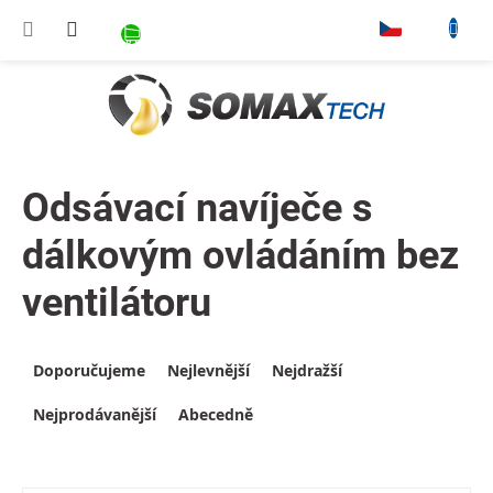
Přejít na obsah
NÁKUPNÍ KOŠÍK
▾
Odsávací navíječe s
dálkovým ovládáním bez
ventilátoru
Výpis produktů
Řazení produktů
Doporučujeme
Nejlevnější
Nejdražší
Nejprodávanější
Abecedně