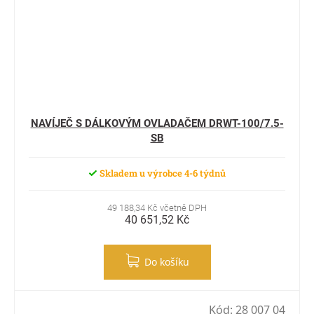
NAVÍJEČ S DÁLKOVÝM OVLADAČEM DRWT-100/7.5-
SB
Skladem u výrobce 4-6 týdnů
49 188,34 Kč včetně DPH
40 651,52 Kč
Do košíku
Kód:
28 007 04