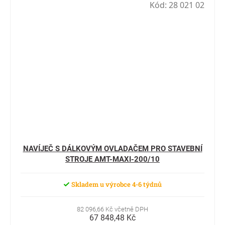
Kód:
28 021 02
NAVÍJEČ S DÁLKOVÝM OVLADAČEM PRO STAVEBNÍ
STROJE AMT-MAXI-200/10
Skladem u výrobce 4-6 týdnů
82 096,66 Kč včetně DPH
67 848,48 Kč