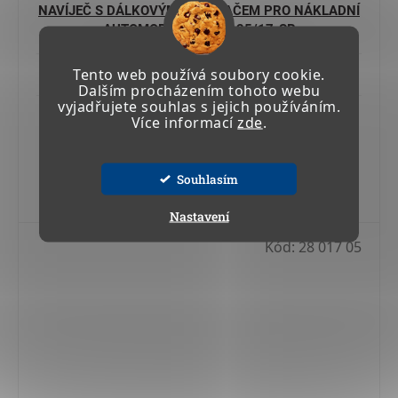
NAVÍJEČ S DÁLKOVÝM OVLADAČEM PRO NÁKLADNÍ
AUTOMOBILY DRWT-125/17-SB
Tento web používá soubory cookie.
Skladem u výrobce 4-6 týdnů
Dalším procházením tohoto webu
vyjadřujete souhlas s jejich používáním.
88 791,35 Kč včetně DPH
Více informací
zde
.
73 381,28 Kč
Souhlasím
Do košíku
Nastavení
Kód:
28 017 05