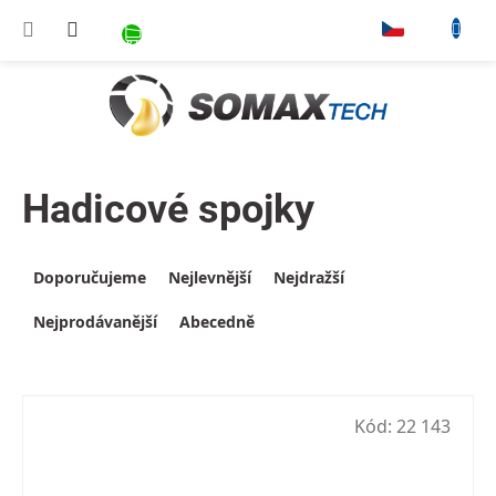
Přejít na obsah
NÁKUPNÍ KOŠÍK
▾
Hadicové spojky
Výpis produktů
Řazení produktů
Doporučujeme
Nejlevnější
Nejdražší
Nejprodávanější
Abecedně
Kód:
22 143