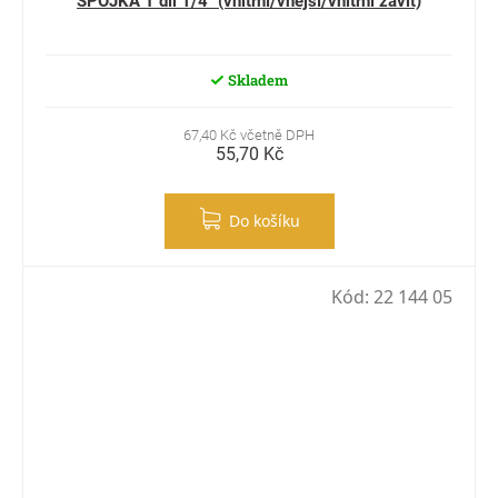
SPOJKA T díl 1/4" (vnitřní/vnější/vnitřní závit)
Skladem
67,40 Kč včetně DPH
55,70 Kč
Do košíku
Kód:
22 144 05