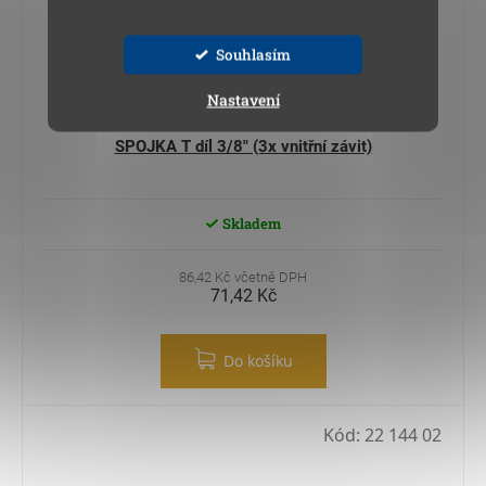
Souhlasím
Nastavení
SPOJKA T díl 3/8" (3x vnitřní závit)
Skladem
86,42 Kč včetně DPH
71,42 Kč
Do košíku
Kód:
22 144 02