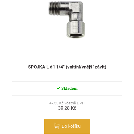
SPOJKA L díl 1/4" (vnitřní/vnější závit)
Skladem
47,53 Kč včetně DPH
39,28 Kč
Do košíku