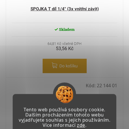
SPOJKA T díl 1/4" (3x vnitřní závit)
Skladem
64,81 Kč včetně DPH
53,56 Kč
Do košíku
Kód:
22 144 01
Tento web používá soubory cookie.
Dalším procházením tohoto webu
vyjadřujete souhlas s jejich používáním.
Více informací
zde
.