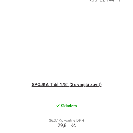
SPOJKA T díl 1/8" (3x vnější závit)
Skladem
36,07 Kč včetně DPH
29,81 Kč