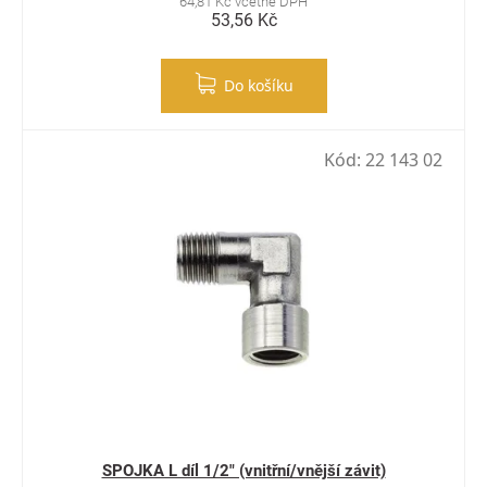
64,81 Kč včetně DPH
53,56 Kč
Do košíku
Kód:
22 143 02
SPOJKA L díl 1/2" (vnitřní/vnější závit)