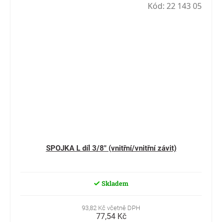
Kód:
22 143 05
SPOJKA L díl 3/8" (vnitřní/vnitřní závit)
Skladem
93,82 Kč včetně DPH
77,54 Kč