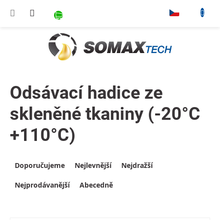
Přejít na obsah
NÁKUPNÍ KOŠÍK
▾
Odsávací hadice ze
skleněné tkaniny (-20°C
+110°C)
Výpis produktů
Řazení produktů
Doporučujeme
Nejlevnější
Nejdražší
Nejprodávanější
Abecedně