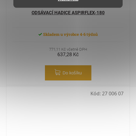
ODSÁVACÍ HADICE ASPIRFLEX-180
Skladem u výrobce 4-6 týdnů
771,11 Kč včetně DPH
637,28 Kč
Do košíku
Kód:
27 006 07