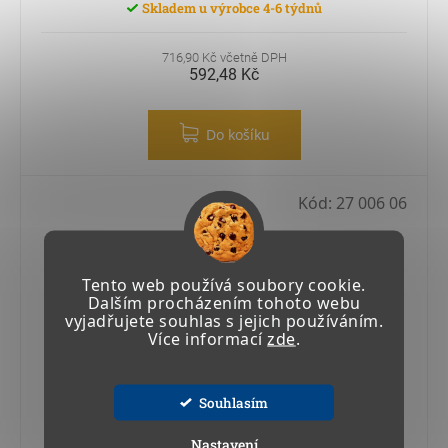
Skladem u výrobce 4-6 týdnů
716,90 Kč včetně DPH
592,48 Kč
Do košíku
Kód:
27 006 06
Tento web používá soubory cookie.
Dalším procházením tohoto webu
vyjadřujete souhlas s jejich používáním.
Více informací
zde
.
Souhlasím
Nastavení