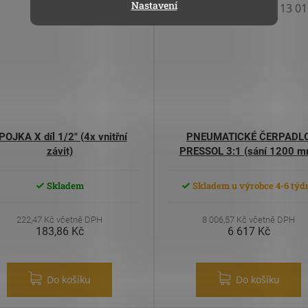
Nastavení
Kód:
22 146 10
Kód:
13 01
POJKA X díl 1/2" (4x vnitřní
PNEUMATICKÉ ČERPADL
závit)
PRESSOL 3:1 (sání 1200 m
Skladem
Skladem u výrobce 4-6 týd
222,47 Kč včetně DPH
8 006,57 Kč včetně DPH
183,86 Kč
6 617 Kč
Do košíku
Do košíku