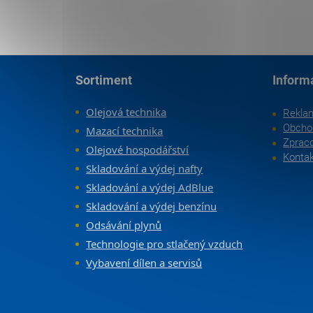
Zápatí
Sortiment
Inform
Olejová technika
Rekla
Obcho
Mazací technika
Zpraco
Olejové hospodářství
Konta
Skladování a výdej nafty
Skladování a výdej AdBlue
Skladování a výdej benzínu
Odsávání plynů
Technologie pro stlačený vzduch
Vybavení dílen a servisů