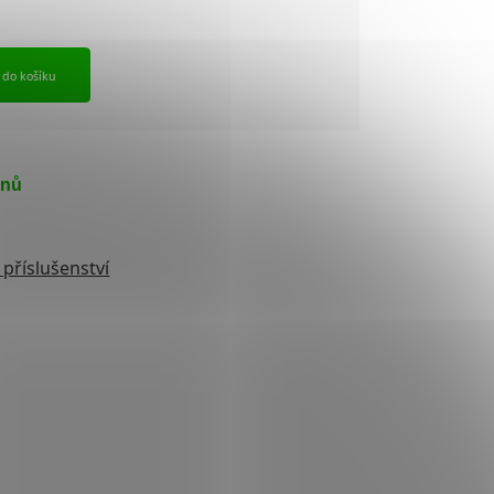
t do košíku
dnů
 příslušenství