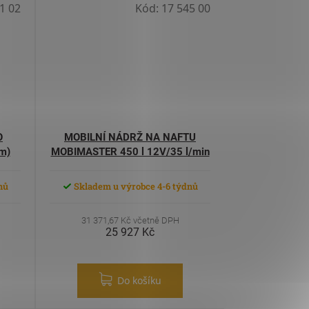
1 02
Kód:
17 545 00
O
MOBILNÍ NÁDRŽ NA NAFTU
m)
MOBIMASTER 450 l 12V/35 l/min
nů
Skladem u výrobce 4-6 týdnů
31 371,67 Kč včetně DPH
25 927 Kč
Do košíku