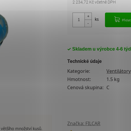
2 234,72 Kč včetně DPH
Měrná cena:
Přida
Skladem u výrobce 4-6 tý
Technické údaje
Kategorie
:
Ventilátory
Hmotnost
:
1.5 kg
Cenová skupina
:
C
Značka:
FILCAR
 většího množství kusů.