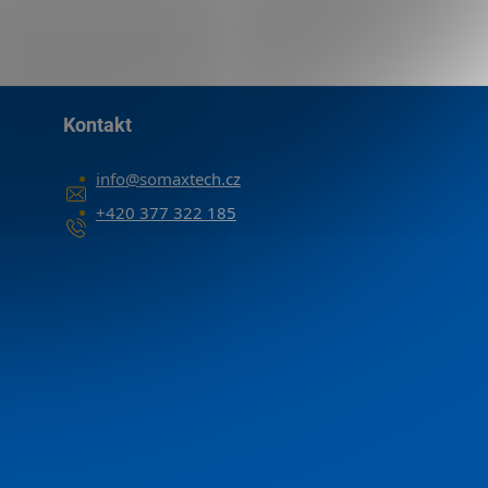
Kontakt
info
@
somaxtech.cz
+420 377 322 185