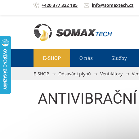
Přejít na obsah
+420 377 322 185
info@somaxtech.cz
E-SHOP
O nás
Služby
E-SHOP
Odsávání plynů
Ventilátory
Ven
ANTIVIBRAČNÍ