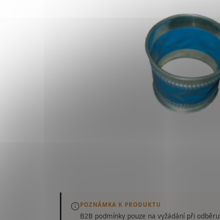
POZNÁMKA K PRODUKTU
B2B podmínky pouze
na vyžádání
při odběru