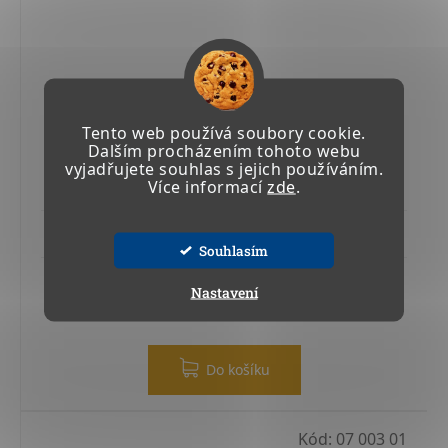
Tento web používá soubory cookie.
Dalším procházením tohoto webu
90° SPOJKA S DILETACÍ D110
vyjadřujete souhlas s jejich používáním.
Více informací
zde
.
Skladem u výrobce 4-6 týdnů
Souhlasím
36 567,94 Kč včetně DPH
Nastavení
30 221,44 Kč
Do košíku
Kód:
07 003 01