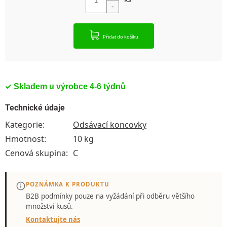
Přidat do košíku
Skladem u výrobce 4-6 týdnů
Technické údaje
Kategorie
:
Odsávací koncovky
Hmotnost
:
10 kg
Cenová skupina
:
C
POZNÁMKA K PRODUKTU
B2B podmínky pouze
na vyžádání
při odběru většího
množství kusů.
Kontaktujte nás