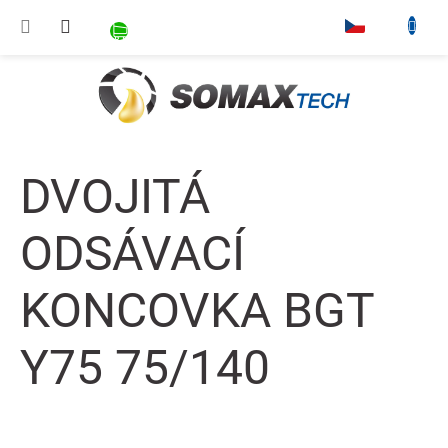
Přejít na obsah
NÁKUPNÍ KOŠÍK
▾
DVOJITÁ
ODSÁVACÍ
KONCOVKA BGT
Y75 75/140