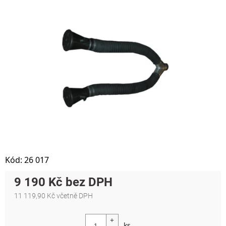
Kód:
26 017
9 190 Kč
11 119,90 Kč včetně DPH
Měrná cena: