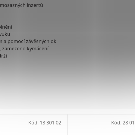
 mosazných inzertů
plnění
zvuku
m a pomocí závěsných ok
ží, zamezeno kymácení
drži
Kód:
13 301 02
Kód:
28 01