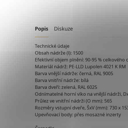
Popis
Diskuze
Technické údaje
Obsah nádrže (l): 1500
Efektivní objem plnění: 90-95 % celkového
Materiál nádrž: PE-LLD Lupolen 4021 K RM
Barva vnější nádrže: černá, RAL 9005
Barva vnitřní nádrže: bílá
Barva dveří: zelená, RAL 6025
Odnímatelné horní víko na vnější nádrži, D
Průlez ve vnitřní nádrži (O mm): 565
Rozměry vstupní dveře, ŠxV (mm): 730 x 15
Upevňovací body: přes mosazné inzerty