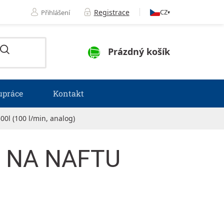
Registrace
CZ
Přihlášení
▾
NÁKUPNÍ KOŠÍK
Prázdný košík
upráce
Kontakt
 (100 l/min, analog)
 NA NAFTU