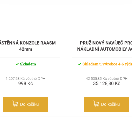
ÁSTĚNNÁ KONZOLE RAASM
PRUŽINOVÝ NAVÍJEČ PR
42mm
NÁKLADNÍ AUTOMOBILY A
MAXI-125/17
Skladem
Skladem u výrobce 4-6 týd
1 207,58 Kč včetně DPH
42 505,85 Kč včetně DPH
998 Kč
35 128,80 Kč
Do košíku
Do košíku