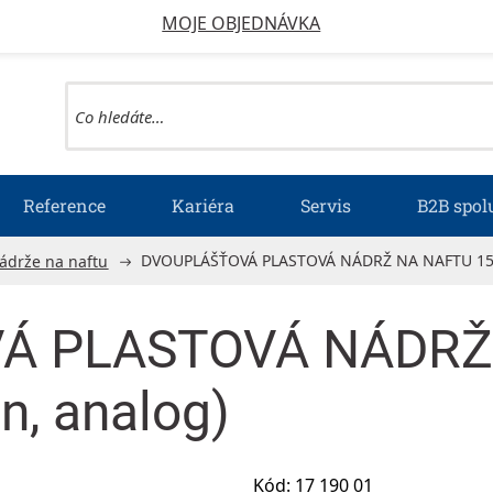
MOJE OBJEDNÁVKA
Reference
Kariéra
Servis
B2B spol
DVOUPLÁŠŤOVÁ PLASTOVÁ NÁDRŽ NA NAFTU 1500l
nádrže na naftu
Á PLASTOVÁ NÁDRŽ
n, analog)
Kód:
17 190 01