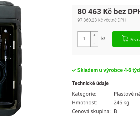
80 463 Kč
97 360,23 Kč včetně DPH
Měrná cena:
Přida
Skladem u výrobce 4-6 tý
Technické údaje
Kategorie
:
Plastové n
Hmotnost
:
246 kg
Cenová skupina
:
B