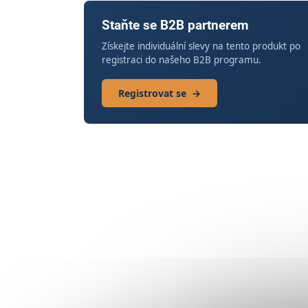
Staňte se B2B partnerem
Získejte individuální slevy na tento produkt po
registraci do našeho B2B programu.
Registrovat se
→