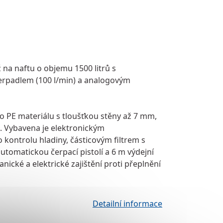
 na naftu o objemu 1500 litrů
s
rpadlem (100 l/min) a analogovým
o PE materiálu s tloušťkou stěny až 7 mm,
á. Vybavena je
elektronickým
 kontrolu hladiny,
částicovým filtrem s
utomatickou čerpací pistolí a 6 m výdejní
nické a elektrické zajištění proti přeplnění
Detailní informace