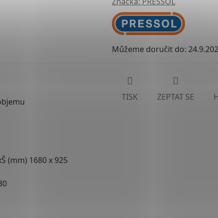
Značka:
PRESSOL
Můžeme doručit do:
24.9.20
TISK
ZEPTAT SE
 objemu
xŠ (mm) 1680 x 925
30