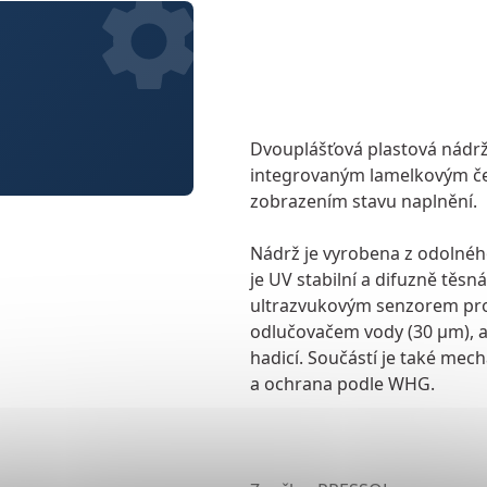
Dvouplášťová plastová nádrž
integrovaným lamelkovým če
zobrazením stavu naplnění.
Nádrž je vyrobena z odolnéh
je UV stabilní a difuzně těsn
ultrazvukovým senzorem
pro
odlučovačem vody
(30 µm), a
hadicí. Součástí je také
mecha
a ochrana podle WHG.