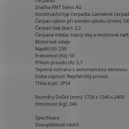
Čerpadlo
Značka FMT Swiss AG
Konstrukční typ čerpadla: Lamelové čerpa
Čerpací výkon při volném výtoku (l/min) 10
Čerpací tlak (bar): 2,2
Čerpaná média: topný olej a motorové naft
Motorové údaje
Napětí (V): 230
Frekvence (Hz): 50
Příkon proudu (A): 5,7
Tepelná ochrana s automatickou obnovou
Doba zapnutí: Nepřetržitý provoz
Třída krytí : IP54
Rozměry DxŠxV (mm): 1720 x 1240 x 2400
Hmotnost (kg): 246
Specifikace
Dvouplášťová nádrž