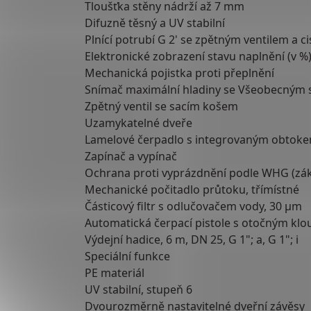
Tloušťka stěny nádrží až 7 mm
Difuzně těsný a UV stabilní
Plnící potrubí G 2' se zpětným ventilem a 
Elektronické zobrazení stavu naplnění (v %
Mechanická pojistka proti přeplnění
Snímač maximální hladiny se Všeobecným 
Zpětný ventil se sacím košem
Uzamykatelné dveře
Lamelové čerpadlo s integrovaným obtok
Zapínač a vypínač
Ochrana proti vyprázdnění podle WHG (zák
Mechanické počitadlo průtoku, třímístné
Částicový filtr s odlučovačem vody, 30 µm
Automatická čerpací pistole s otočným kl
Výdejní hadice, 6 m, DN 25, G 1"; a, G 1"; i
Speciální funkce
PE materiál
UV stabilní, stupeň 6
Dvourozměrně nastavitelné dveřní závěsy