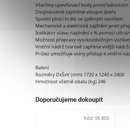
Všechny upevňovací body prostřednictvím
Dvojnásobně zajištěné vstupní dveře
Spodní plnicí hrdlo se zpětným ventilem
Mechanické a elektrické zajištění proti pře
Indikátor stavu naplnění v % pomocí ultra
Možnost přepravy vysokozdvižným vozíke
Vnitřní nádrž tvarově zapřena vnější nádr
Průlez umožňuje volný přístup k vnitřní ná
Balení
Rozměry DxŠxV (mm) 1720 x 1240 x 2400
Hmotnost včetně obalu (kg) 246
Kód:
06 803