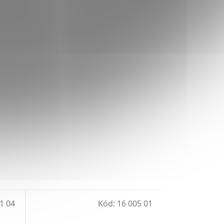
1 04
Kód:
16 005 01