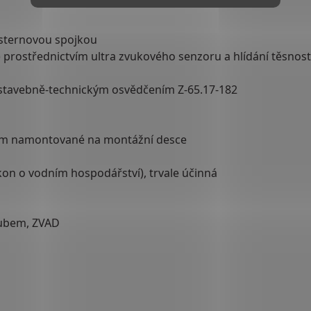
cisternovou spojkou
) prostřednictvím ultra zvukového senzoru a hlídání těsnost
stavebně-technickým osvědčením Z-65.17-182
em namontované na montážní desce
on o vodním hospodářství), trvale účinná
oubem, ZVAD