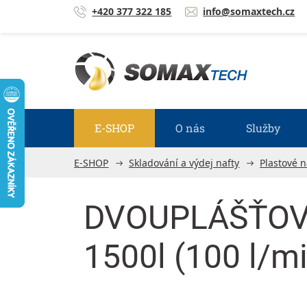
Přejít na obsah
+420 377 322 185
info@somaxtech.cz
E-SHOP
O nás
Služby
E-SHOP
Skladování a výdej nafty
Plastové 
DVOUPLÁŠŤOV
1500l (100 l/mi