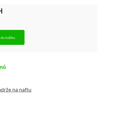
t do košíku
dnů
ádrže na naftu