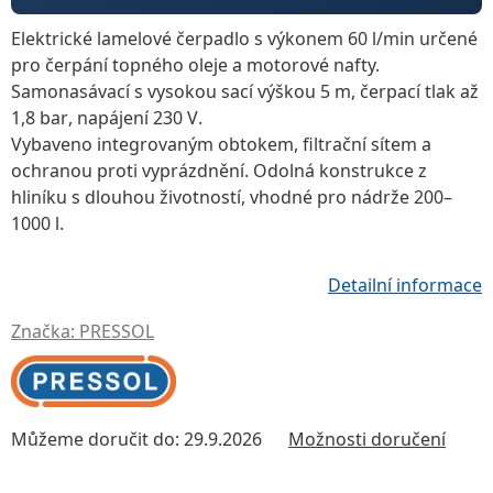
Elektrické lamelové čerpadlo
s výkonem
60 l/min
určené
pro čerpání topného oleje a motorové nafty.
Samonasávací s vysokou sací výškou
5 m
, čerpací tlak až
1,8 bar
, napájení
230 V
.
Vybaveno
integrovaným obtokem
, filtrační sítem a
ochranou proti vyprázdnění. Odolná konstrukce z
hliníku s dlouhou životností, vhodné pro
nádrže 200–
1000 l
.
Detailní informace
Značka:
PRESSOL
Můžeme doručit do:
29.9.2026
Možnosti doručení