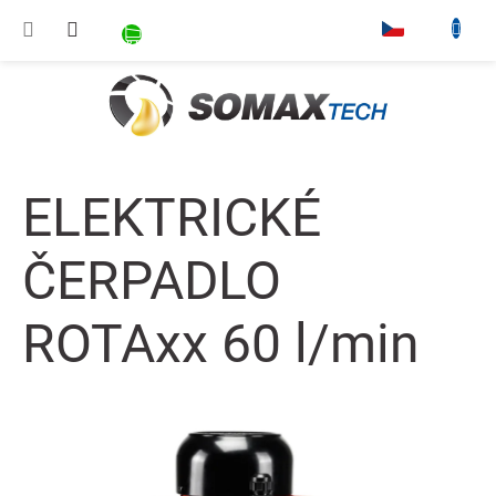
Přejít na obsah
NÁKUPNÍ KOŠÍK
▾
ELEKTRICKÉ
ČERPADLO
ROTAxx 60 l/min