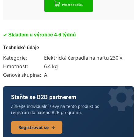
Přidat do košíku
Skladem u výrobce 4-6 týdnů
Technické údaje
Kategorie
:
Elektrická čerpadla na naftu 230 V
Hmotnost
:
6.4 kg
Cenová skupina
:
A
Staňte se B2B partnerem
Získejte individuální slevy na tento produkt po
registraci do našeho B2B programu.
Registrovat se
→