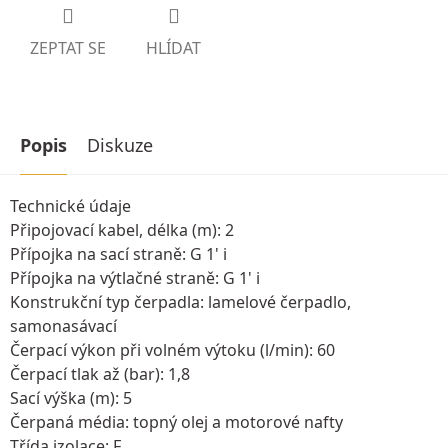
ZEPTAT SE
HLÍDAT
Popis
Diskuze
Technické údaje
Připojovací kabel, délka (m): 2
Přípojka na sací straně: G 1' i
Přípojka na výtlačné straně: G 1' i
Konstrukční typ čerpadla: lamelové čerpadlo,
samonasávací
Čerpací výkon při volném výtoku (l/min): 60
Čerpací tlak až (bar): 1,8
Sací výška (m): 5
Čerpaná média: topný olej a motorové nafty
Třída izolace: F