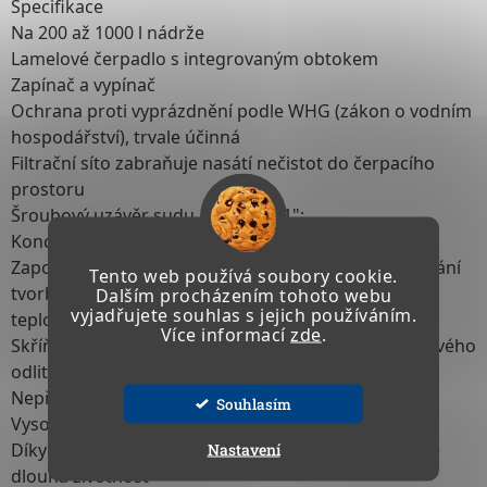
Specifikace
Na 200 až 1000 l nádrže
Lamelové čerpadlo s integrovaným obtokem
Zapínač a vypínač
Ochrana proti vyprázdnění podle WHG (zákon o vodním
hospodářství), trvale účinná
Filtrační síto zabraňuje nasátí nečistot do čerpacího
prostoru
Šroubový uzávěr sudu, G 2"; a, G 1";
Koncipováno pro dlouhou životnost
Zapouzdření elektromotoru, tím se maximálně zabrání
Tento web používá soubory cookie.
tvorbě kondenzátu způsobujícího zkrat při silných
Dalším procházením tohoto webu
vyjadřujete souhlas s jejich používáním.
teplotních výkyvech
Více informací
zde
.
Skříň motoru a pouzdro spínače z hliníkového tlakového
odlitku odolného proti nárazům
Nepřetržitý provoz
Souhlasím
Vysoký sací výkon, 5 m
Nastavení
Díky výběru materiálu nízká hmotnost a mimořádně
dlouhá životnost