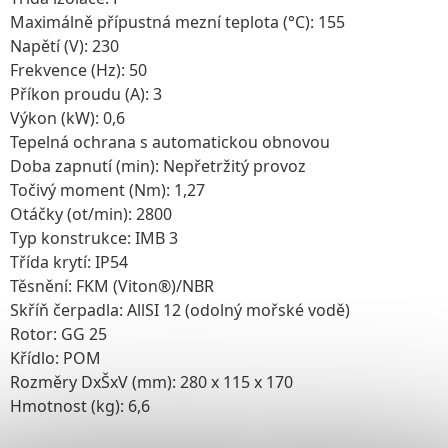
Maximálně přípustná mezní teplota (°C): 155
Napětí (V): 230
Frekvence (Hz): 50
Příkon proudu (A): 3
Výkon (kW): 0,6
Tepelná ochrana s automatickou obnovou
Doba zapnutí (min): Nepřetržitý provoz
Točivý moment (Nm): 1,27
Otáčky (ot/min): 2800
Typ konstrukce: IMB 3
Třída krytí: IP54
Těsnění: FKM (Viton®)/NBR
Skříň čerpadla: AllSI 12 (odolný mořské vodě)
Rotor: GG 25
Křídlo: POM
Rozměry DxŠxV (mm): 280 x 115 x 170
Hmotnost (kg): 6,6