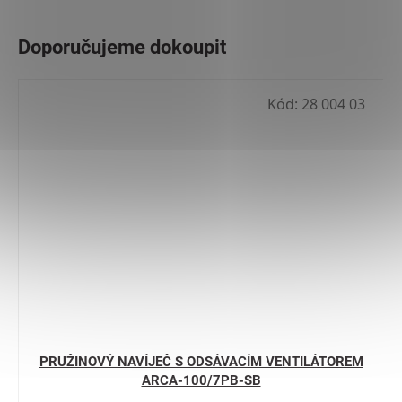
Kód:
28 004 03
PRUŽINOVÝ NAVÍJEČ S ODSÁVACÍM VENTILÁTOREM
ARCA-100/7PB-SB