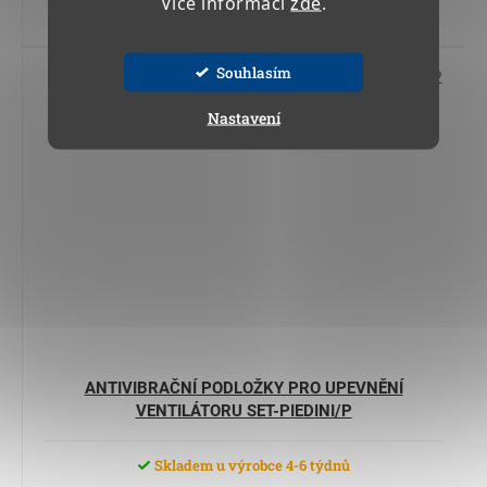
Více informací
zde
.
Do košíku
Souhlasím
Kód:
27 012
Nastavení
ANTIVIBRAČNÍ PODLOŽKY PRO UPEVNĚNÍ
VENTILÁTORU SET-PIEDINI/P
Skladem u výrobce 4-6 týdnů