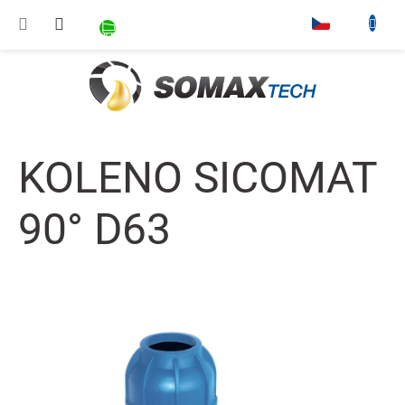
Přejít na obsah
NÁKUPNÍ KOŠÍK
▾
KOLENO SICOMAT
90° D63