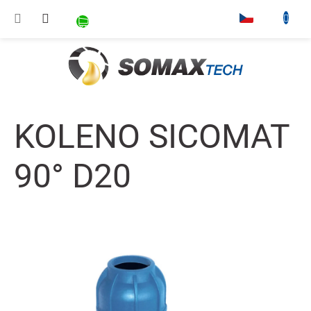
Přejít na obsah
NÁKUPNÍ KOŠÍK
▾
KOLENO SICOMAT
90° D20