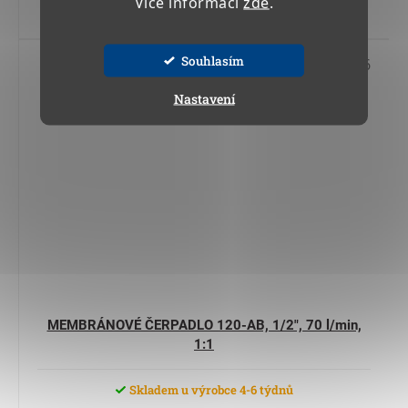
Více informací
zde
.
Do košíku
Souhlasím
Kód:
13 302 46
Nastavení
MEMBRÁNOVÉ ČERPADLO 120-AB, 1/2", 70 l/min,
1:1
Skladem u výrobce 4-6 týdnů