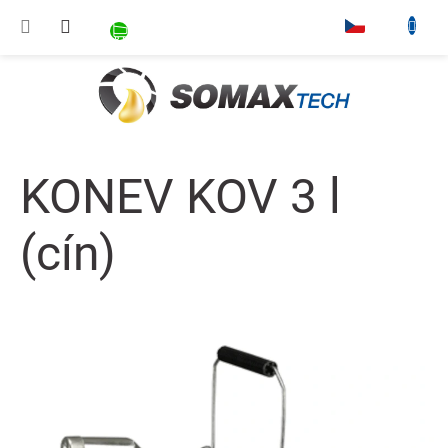
Přejít na obsah
NÁKUPNÍ KOŠÍK
▾
KONEV KOV 3 l
(cín)