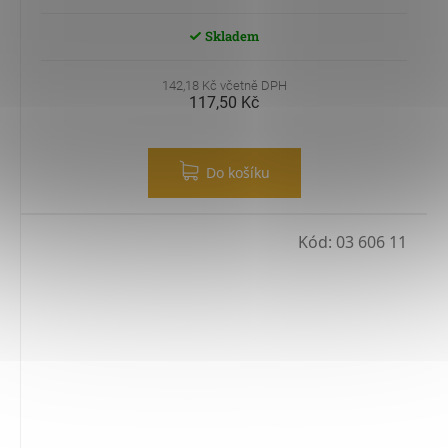
Skladem
142,18 Kč včetně DPH
117,50 Kč
Do košíku
Kód:
03 606 11