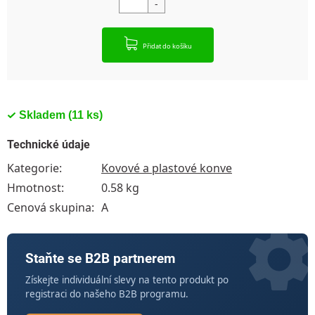
Přidat do košíku
Skladem
(11 ks)
Technické údaje
Kategorie
:
Kovové a plastové konve
Hmotnost
:
0.58 kg
Cenová skupina
:
A
Staňte se B2B partnerem
Získejte individuální slevy na tento produkt po
registraci do našeho B2B programu.