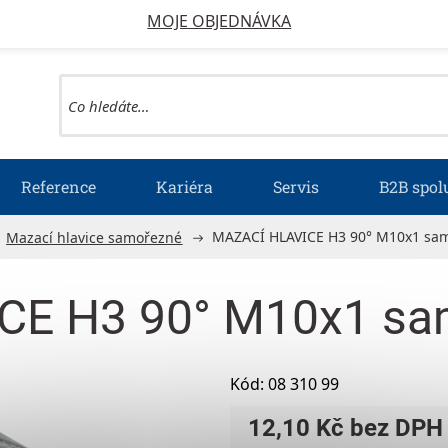
MOJE OBJEDNÁVKA
Reference
Kariéra
Servis
B2B spol
MAZACÍ HLAVICE H3 90° M10x1 sa
Mazací hlavice samořezné
CE H3 90° M10x1 sa
Kód:
08 310 99
12,10 Kč