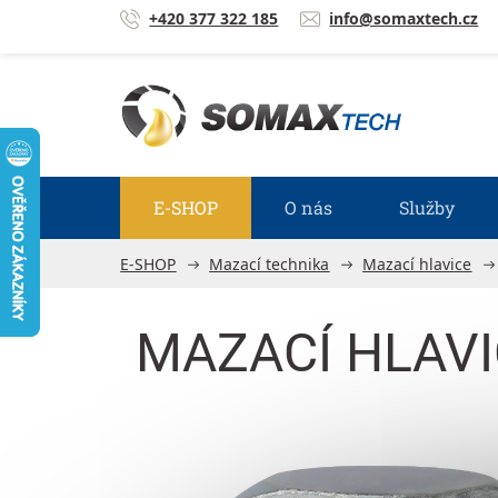
Přejít na obsah
+420 377 322 185
info@somaxtech.cz
E-SHOP
O nás
Služby
E-SHOP
Mazací technika
Mazací hlavice
MAZACÍ HLAVI