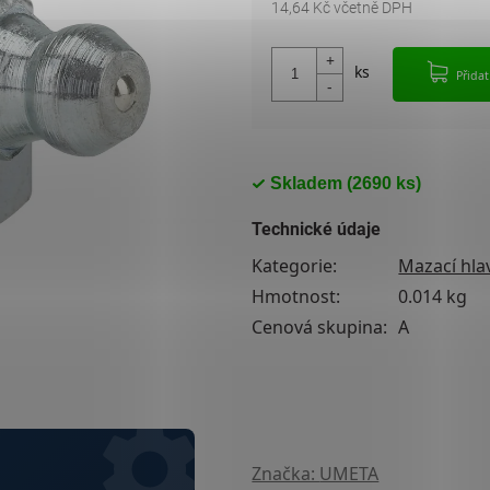
14,64 Kč včetně DPH
Měrná cena:
Přida
Skladem
(2690 ks)
Technické údaje
Kategorie
:
Mazací hla
Hmotnost
:
0.014 kg
Cenová skupina
:
A
Značka:
UMETA