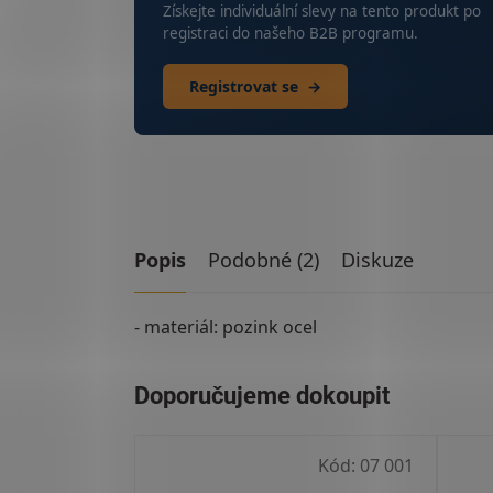
Získejte individuální slevy na tento produkt po
registraci do našeho B2B programu.
Registrovat se
→
Popis
Podobné (2)
Diskuze
- materiál: pozink ocel
Kód:
07 001