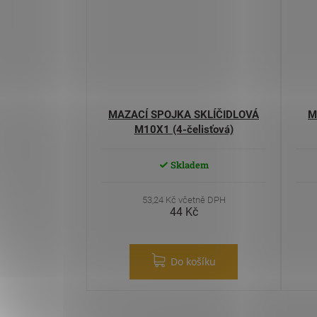
MAZACÍ SPOJKA SKLÍČIDLOVÁ
M
M10X1 (4-čelisťová)
Skladem
53,24 Kč včetně DPH
44 Kč
Do košíku