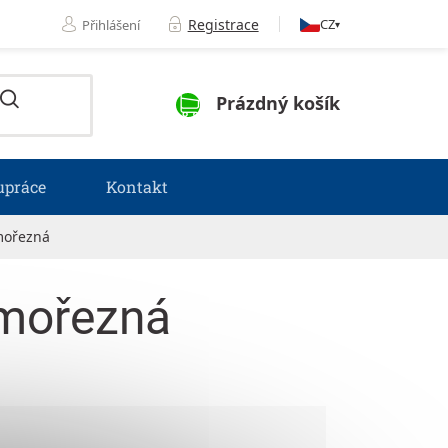
Registrace
CZ
Přihlášení
▾
NÁKUPNÍ KOŠÍK
Prázdný košík
upráce
Kontakt
mořezná
mořezná