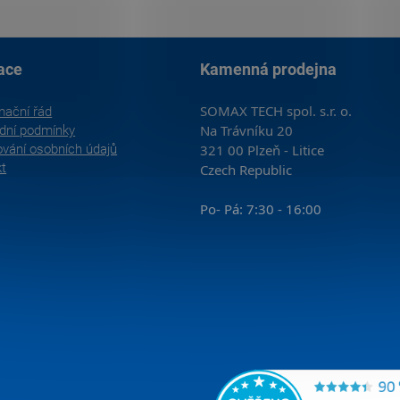
ace
Kamenná prodejna
SOMAX TECH spol. s.r. o.
mační řád
Na Trávníku 20
dní podmínky
vání osobních údajů
321 00 Plzeň - Litice
kt
Czech Republic
Po- Pá: 7:30 - 16:00