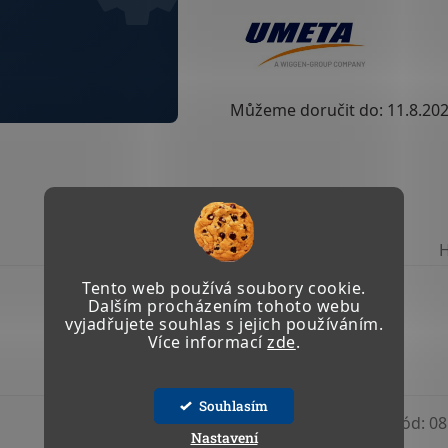
Můžeme doručit do:
11.8.20
TISK
ZEPTAT SE
Tento web používá soubory cookie.
Dalším procházením tohoto webu
vyjadřujete souhlas s jejich používáním.
Více informací
zde
.
Souhlasím
Kód:
06 202
Kód:
08
Nastavení