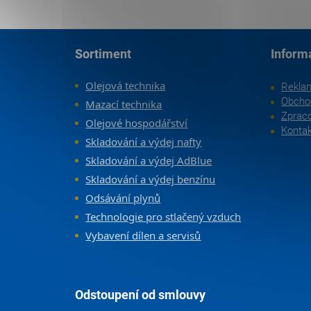
Zápatí
Sortiment
Inform
Olejová technika
Rekla
Obcho
Mazací technika
Zpraco
Olejové hospodářství
Konta
Skladování a výdej nafty
Skladování a výdej AdBlue
Skladování a výdej benzínu
Odsávání plynů
Technologie pro stlačený vzduch
Vybavení dílen a servisů
Odstoupení od smlouvy