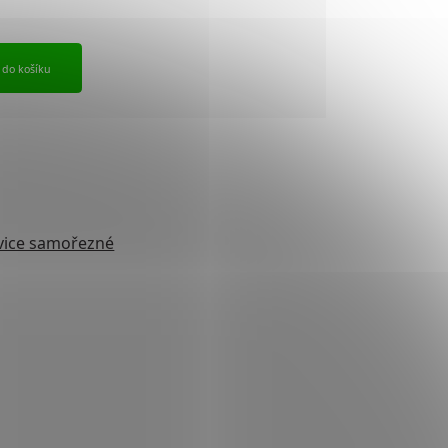
t do košíku
vice samořezné