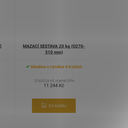
E
MAZACÍ SESTAVA 20 kg (O270-
310 mm)
Skladem u výrobce 4-6 týdnů
13 605,24 Kč včetně DPH
11 244 Kč
Do košíku