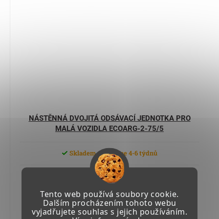
NÁSTĚNNÁ DVOJITÁ ODSÁVACÍ JEDNOTKA PRO
MALÁ VOZIDLA ECOARG-2-75/5
Skladem u výrobce 4-6 týdnů
34 647,04 Kč včetně DPH
28 633,92 Kč
Tento web používá soubory cookie.
Dalším procházením tohoto webu
vyjadřujete souhlas s jejich používáním.