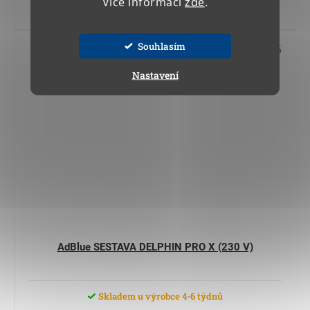
Více informací
zde
.
Do košíku
Souhlasím
Kód:
11 815
Nastavení
AdBlue SESTAVA DELPHIN PRO X (230 V)
Skladem u výrobce 4-6 týdnů