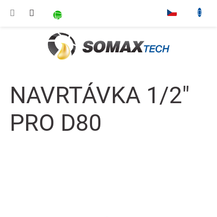
Přejít na obsah
NÁKUPNÍ KOŠÍK
▾
NAVRTÁVKA 1/2"
PRO D80