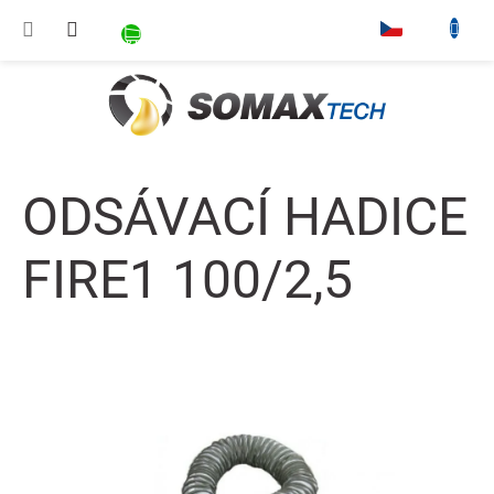
Přejít na obsah
NÁKUPNÍ KOŠÍK
▾
ODSÁVACÍ HADICE
FIRE1 100/2,5