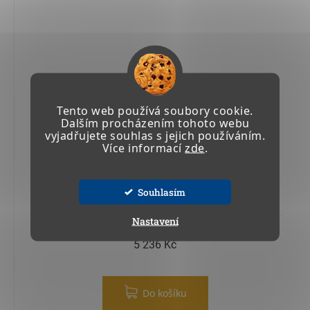
Tento web používá soubory cookie.
Dalším procházením tohoto webu
vyjadřujete souhlas s jejich používáním.
Více informací
zde
.
VZDUCHOVÝ FILTR PRO PŘENOSNOU JEDNOTKU
MINI90-NEW
Souhlasím
Skladem u výrobce 4-6 týdnů
Nastavení
6 335,56 Kč včetně DPH
5 236 Kč
Do košíku