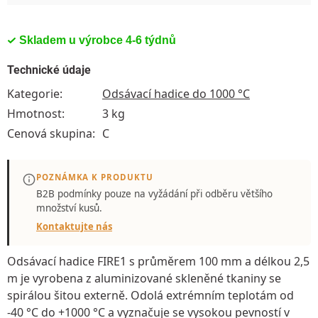
Skladem u výrobce 4-6 týdnů
Technické údaje
Kategorie
:
Odsávací hadice do 1000 °C
Hmotnost
:
3 kg
Cenová skupina
:
C
POZNÁMKA K PRODUKTU
B2B podmínky pouze
na vyžádání
při odběru většího
množství kusů.
Kontaktujte nás
Odsávací hadice FIRE1
s průměrem 100 mm a délkou 2,5
m je vyrobena z
aluminizované skleněné tkaniny
se
spirálou šitou externě
. Odolá extrémním teplotám od
-40 °C do +1000 °C
a vyznačuje se vysokou pevností v