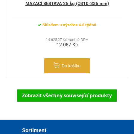
MAZACÍ SESTAVA 25 kg (O310-335 mm)
Skladem u výrobce 4-6 týdnů
14 625,27 Kč včetně DPH
12 087 Kč
Do košíku
Zobrazit všechny související produkty
Zápatí
Sortiment