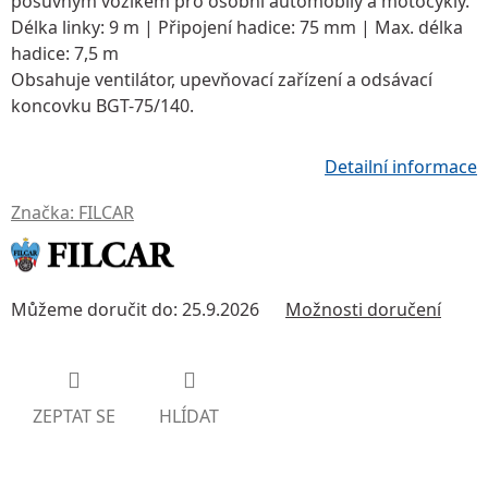
posuvným vozíkem pro osobní automobily a motocykly.
Délka linky:
9 m |
Připojení hadice:
75 mm |
Max. délka
hadice:
7,5 m
Obsahuje ventilátor, upevňovací zařízení a odsávací
koncovku
BGT-75/140
.
Detailní informace
Značka:
FILCAR
Můžeme doručit do:
25.9.2026
Možnosti doručení
ZEPTAT SE
HLÍDAT