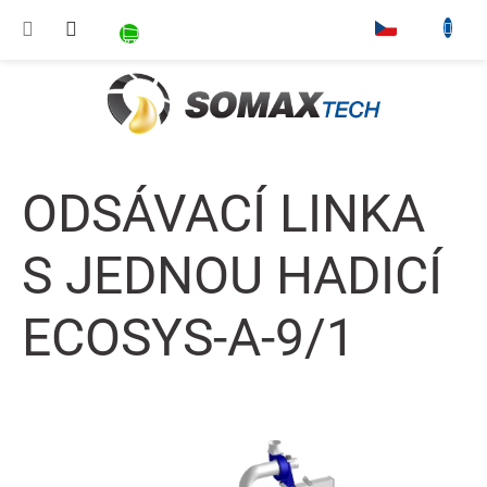
Přejít na obsah
NÁKUPNÍ KOŠÍK
▾
ODSÁVACÍ LINKA
S JEDNOU HADICÍ
ECOSYS-A-9/1