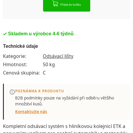
Přidat do košíku
Skladem u výrobce 4-6 týdnů
Technické údaje
Kategorie
:
Odsávací lišty
Hmotnost
:
50 kg
Cenová skupina
:
C
POZNÁMKA K PRODUKTU
B2B podmínky pouze
na vyžádání
při odběru většího
množství kusů.
Kontaktujte nás
Kompletní odsávací systém
s hliníkovou kolejnicí ETK a