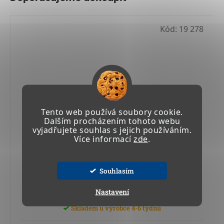
Kód:
19 278
Tento web používá soubory cookie.
Dalším procházením tohoto webu
vyjadřujete souhlas s jejich používáním.
Více informací
zde
.
Souhlasím
ODSÁVAČKA S KONTROLNÍ NÁDOBOU 115 l
Nastavení
Skladem u výrobce 4-6 týdnů