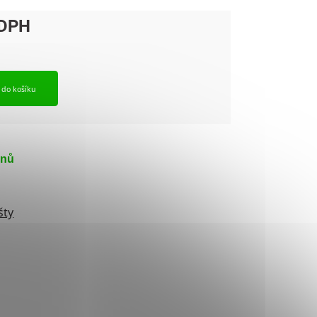
t do košíku
dnů
šty