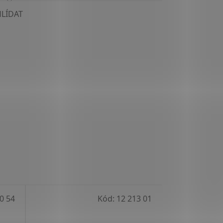
HLÍDAT
0 54
Kód:
12 213 01