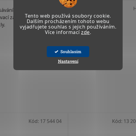
TISK
ZEPTAT SE
ávání s hliníkovou kolejnicí ETK a posuvným vozíkem.
Tento web používá soubory cookie.
ací zařízení včetně kolejnice.
Dalším procházením tohoto webu
ly.
vyjadřujete souhlas s jejich používáním.
Více informací
zde
.
Souhlasím
Nastavení
Kód:
17 544 04
Kód:
13 20