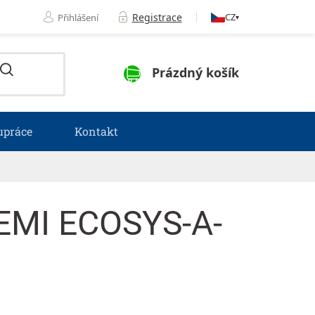
Registrace
CZ
Přihlášení
▾
NÁKUPNÍ KOŠÍK
Prázdný košík
upráce
Kontakt
EMI ECOSYS-A-