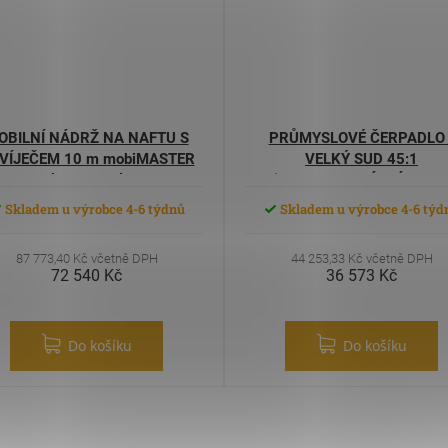
OBILNÍ NÁDRŽ NA NAFTU S
PRŮMYSLOVÉ ČERPADLO 
VÍJEČEM 10 m mobiMASTER
VELKÝ SUD 45:1
980 l 12 V/54 l/min
(VYSOKOVISKÓZNÍ OLEJE
VAZELÍNY)
Skladem u výrobce 4-6 týdnů
Skladem u výrobce 4-6 týd
87 773,40 Kč včetně DPH
44 253,33 Kč včetně DPH
72 540 Kč
36 573 Kč
Do košíku
Do košíku