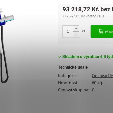
93 218,72 Kč
112 794,65 Kč včetně DPH
Měrná cena:
Přida
Skladem u výrobce 4-6 tý
Technické údaje
Kategorie
:
Odsávací li
Hmotnost
:
60 kg
Cenová skupina
:
C