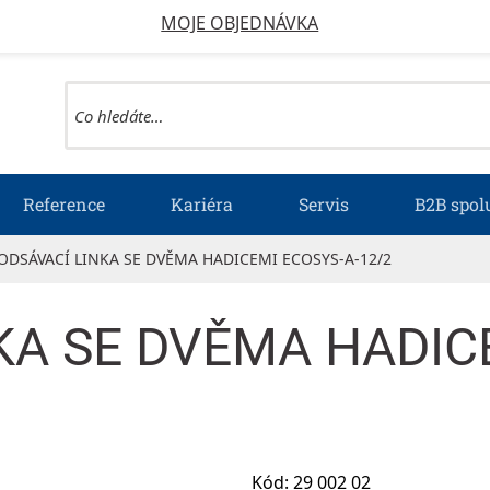
MOJE OBJEDNÁVKA
Reference
Kariéra
Servis
B2B spol
ODSÁVACÍ LINKA SE DVĚMA HADICEMI ECOSYS-A-12/2
KA SE DVĚMA HADIC
Kód:
29 002 02