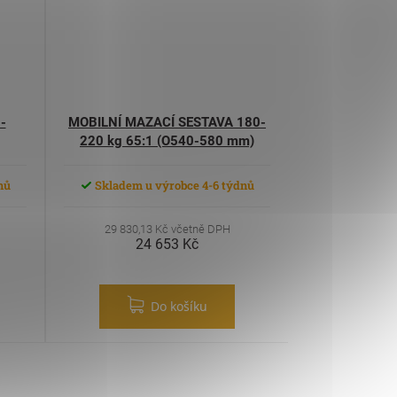
-
MOBILNÍ MAZACÍ SESTAVA 180-
220 kg 65:1 (O540-580 mm)
,
nů
Skladem u výrobce 4-6 týdnů
29 830,13 Kč včetně DPH
24 653 Kč
Do košíku