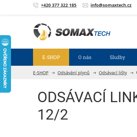
Přejít na obsah
+420 377 322 185
info@somaxtech.cz
E-SHOP
O nás
Služby
E-SHOP
Odsávání plynů
Odsávací lišty
ODSÁVACÍ LIN
12/2