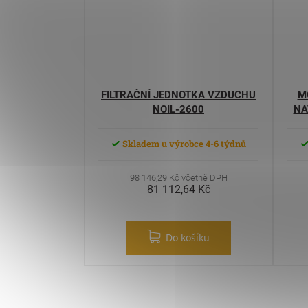
FILTRAČNÍ JEDNOTKA VZDUCHU
M
NOIL-2600
NA
Skladem u výrobce 4-6 týdnů
98 146,29 Kč včetně DPH
81 112,64 Kč
Do košíku