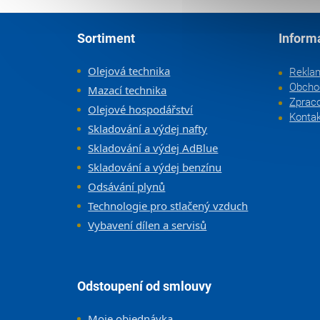
Zápatí
Sortiment
Inform
Olejová technika
Rekla
Obcho
Mazací technika
Zpraco
Olejové hospodářství
Konta
Skladování a výdej nafty
Skladování a výdej AdBlue
Skladování a výdej benzínu
Odsávání plynů
Technologie pro stlačený vzduch
Vybavení dílen a servisů
Odstoupení od smlouvy
Moje objednávka