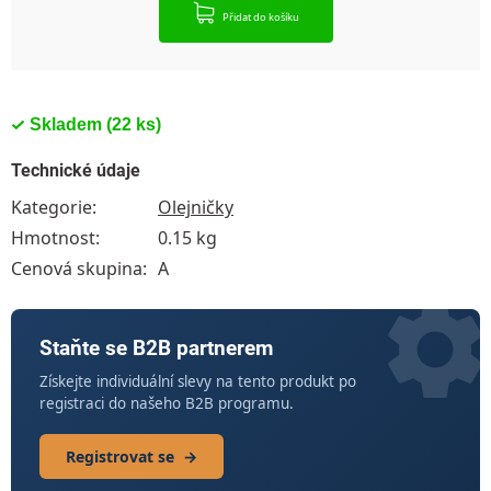
Přidat do košíku
Skladem
(22 ks)
Technické údaje
Kategorie
:
Olejničky
Hmotnost
:
0.15 kg
Cenová skupina
:
A
Staňte se B2B partnerem
Získejte individuální slevy na tento produkt po
registraci do našeho B2B programu.
Registrovat se
→