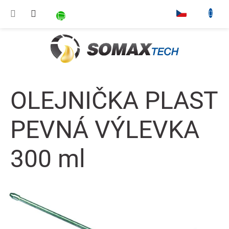
Přejít na obsah
NÁKUPNÍ KOŠÍK
▾
OLEJNIČKA PLAST
PEVNÁ VÝLEVKA
300 ml