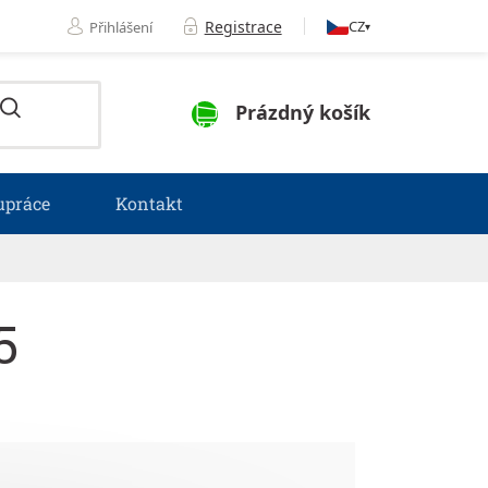
Registrace
CZ
Přihlášení
▾
NÁKUPNÍ KOŠÍK
Prázdný košík
upráce
Kontakt
5