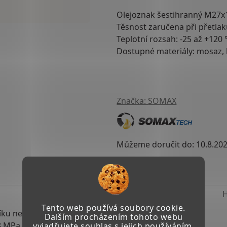
Olejoznak šestihranný M27x
Těsnost zaručena
při přetla
Teplotní rozsah:
-25 až +120 
Dostupné materiály:
mosaz, 
Značka:
SOMAX
Můžeme doručit do:
10.8.20
TISK
ZEPTAT SE
Tento web používá soubory cookie.
ku nebo nerezi.
Dalším procházením tohoto webu
,8 MPa a pod tlakem 0,1 MPa.
vyjadřujete souhlas s jejich používáním.