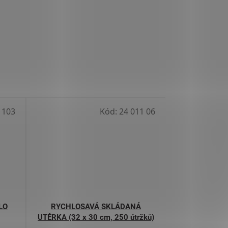
 103
Kód:
24 011 06
LO
RYCHLOSAVÁ SKLÁDANÁ
UTĚRKA (32 x 30 cm, 250 útržků)