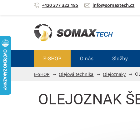
Přejít na obsah
+420 377 322 185
info@somaxtech.cz
E-SHOP
O nás
Služby
O
E-SHOP
Olejová technika
Olejoznaky
OLEJOZNAK Š