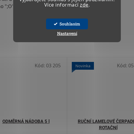
Více informací
zde
.
o ";O"; kroužku 160 °C, teplota skla 200 °C)
Souhlasím
Nastavení
Kód:
03 205
Kód:
05
Novinka
ODMĚRNÁ NÁDOBA 5 l
RUČNÍ LAMELOVÉ ČERPAD
ROTAČNÍ