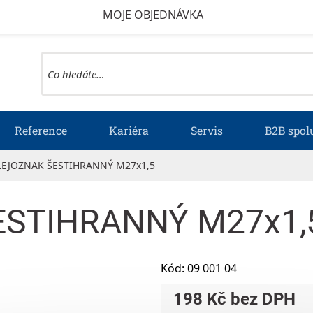
MOJE OBJEDNÁVKA
Reference
Kariéra
Servis
B2B spol
LEJOZNAK ŠESTIHRANNÝ M27x1,5
ESTIHRANNÝ M27x1,
Kód:
09 001 04
198 Kč