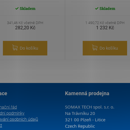
Skladem
Skladem
341,46 Kč včetně DPH
1 490,72 Kč včetně DPH
282,20 Kč
1 232 Kč
Do košíku
Do košíku
ace
Kamenná prodejna
SOMAX TECH spol. s.r. o.
mační řád
Na Trávníku 20
dní podmínky
vání osobních údajů
321 00 Plzeň - Litice
kt
Czech Republic