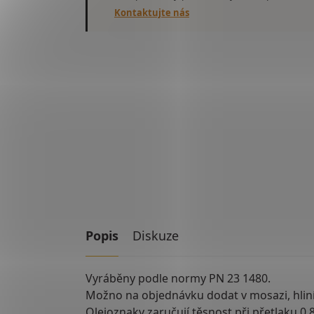
Kontaktujte nás
Popis
Diskuze
Vyráběny podle normy PN 23 1480.
Možno na objednávku dodat v mosazi, hliní
Olejoznaky zaručují těsnost při přetlaku 0