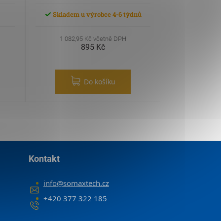
Skladem u výrobce 4-6 týdnů
1 082,95 Kč včetně DPH
895 Kč
Do košíku
Kontakt
info
@
somaxtech.cz
+420 377 322 185