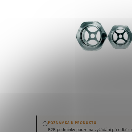
POZNÁMKA K PRODUKTU
B2B podmínky pouze
na vyžádání
při odběru