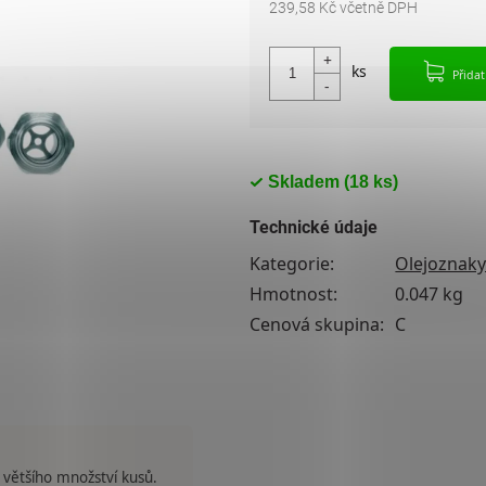
239,58 Kč včetně DPH
Měrná cena:
Přida
Skladem
(18 ks)
Technické údaje
Kategorie
:
Olejoznak
Hmotnost
:
0.047 kg
Cenová skupina
:
C
 většího množství kusů.