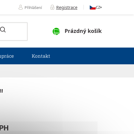
Registrace
CZ
Přihlášení
▾
NÁKUPNÍ KOŠÍK
Prázdný košík
upráce
Kontakt
"