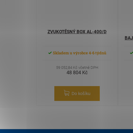
ZVUKOTĚSNÝ BOX AL-400/D
BAJ
Skladem u výrobce 4-6 týdnů
59 052,84 Kč včetně DPH
48 804 Kč
Do košíku