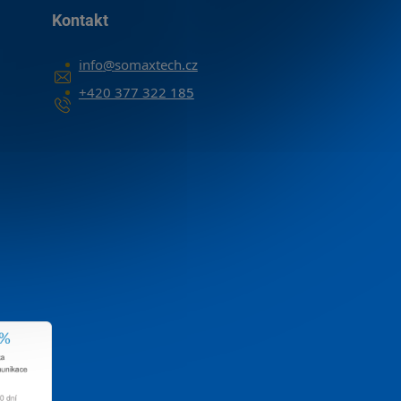
Kontakt
info
@
somaxtech.cz
+420 377 322 185