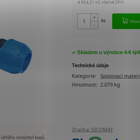
4 924,31 Kč včetně DPH
Měrná cena:
Přida
Skladem u výrobce 4-6 tý
Technické údaje
Kategorie
:
Spojovací materi
Hmotnost
:
2.079 kg
Značka:
SICOMAT
 většího množství kusů.