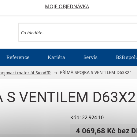
MOJE OBJEDNÁVKA
Reference
Kariéra
Servis
B2B spol
PŘÍMÁ SPOJKA S VENTILEM D63X2"
pojovací materiál SicoAIR
 S VENTILEM D63X2
Kód:
22 924 10
4 069,68 Kč