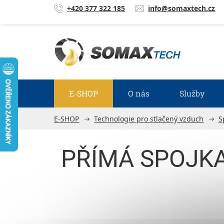
Přejít na obsah
+420 377 322 185
info@somaxtech.cz
E-SHOP
O nás
Služby
E-SHOP
Technologie pro stlačený vzduch
S
PŘÍMÁ SPOJKA