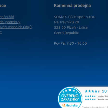
ace
Kamenná prodejna
SOMAX TECH spol. s.r. o.
mační řád
Na Trávníku 20
dní podmínky
vání osobních údajů
321 00 Plzeň - Litice
kt
Czech Republic
Po- Pá: 7:30 - 16:00