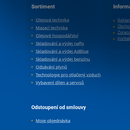
Zápatí
Sortiment
Inform
Olejová technika
Rekla
Obcho
Mazací technika
Zpraco
Olejové hospodářství
Konta
Skladování a výdej nafty
Skladování a výdej AdBlue
Skladování a výdej benzínu
Odsávání plynů
Technologie pro stlačený vzduch
Vybavení dílen a servisů
Odstoupení od smlouvy
Moje objednávka