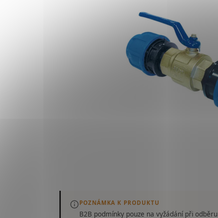
POZNÁMKA K PRODUKTU
B2B podmínky pouze
na vyžádání
při odběru