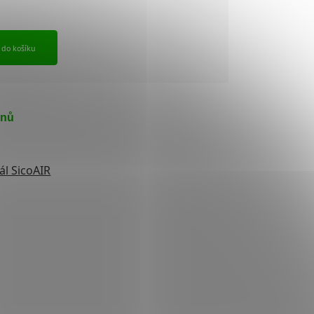
t do košíku
dnů
ál SicoAIR