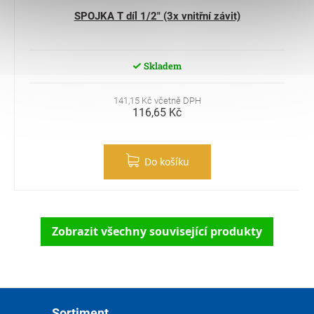
SPOJKA T díl 1/2" (3x vnitřní závit)
Skladem
141,15 Kč včetně DPH
116,65 Kč
Do košíku
Zobrazit všechny související produkty
Zápatí
Sortiment