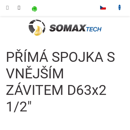
Přejít na obsah
NÁKUPNÍ KOŠÍK
▾
PŘÍMÁ SPOJKA S
VNĚJŠÍM
ZÁVITEM D63x2
1/2"