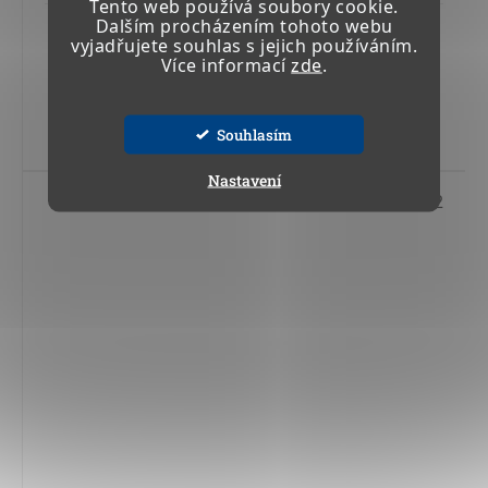
Tento web používá soubory cookie.
Dalším procházením tohoto webu
64 641,68 Kč včetně DPH
vyjadřujete souhlas s jejich používáním.
53 422,88 Kč
Více informací
zde
.
Do košíku
Souhlasím
Nastavení
Kód:
22 144 02