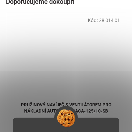
Kód:
28 014 01
PRUŽINOVÝ NAVÍJEČ S VENTILÁTOREM PRO
NÁKLADNÍ AUTOMOBILY ACA-125/10-SB
Skladem u výrobce 4-6 týdnů