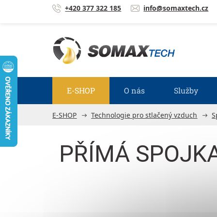
Přejít na obsah
+420 377 322 185
info@somaxtech.cz
E-SHOP
O nás
Služby
E-SHOP
Technologie pro stlačený vzduch
S
PŘÍMÁ SPOJKA