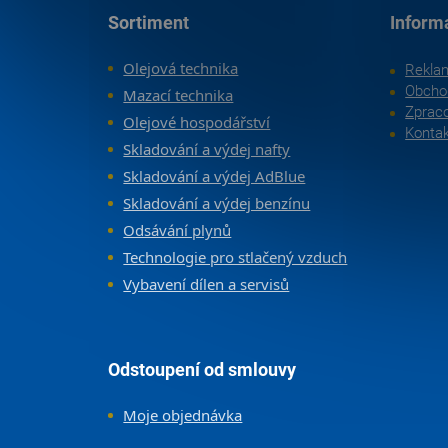
Zápatí
Sortiment
Inform
Olejová technika
Rekla
Obcho
Mazací technika
Zpraco
Olejové hospodářství
Konta
Skladování a výdej nafty
Skladování a výdej AdBlue
Skladování a výdej benzínu
Odsávání plynů
Technologie pro stlačený vzduch
Vybavení dílen a servisů
Odstoupení od smlouvy
Moje objednávka