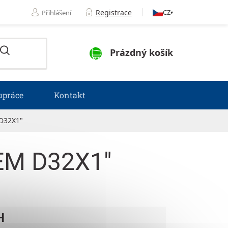
Registrace
CZ
Přihlášení
▾
NÁKUPNÍ KOŠÍK
Prázdný košík
upráce
Kontakt
D32X1"
EM D32X1"