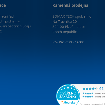
ace
Kamenná prodejna
SOMAX TECH spol. s.r. o.
mační řád
Na Trávníku 20
dní podmínky
vání osobních údajů
321 00 Plzeň - Litice
kt
Czech Republic
Po- Pá: 7:30 - 16:00