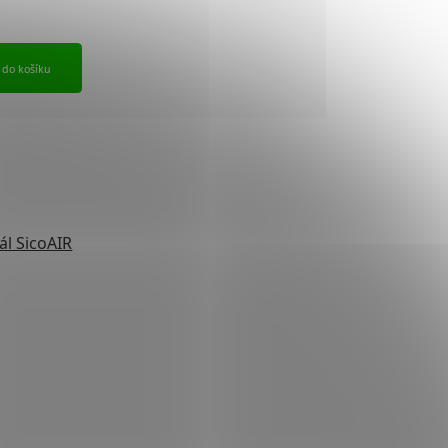
t do košíku
ál SicoAIR