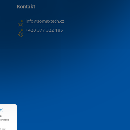
Kontakt
info
@
somaxtech.cz
+420 377 322 185