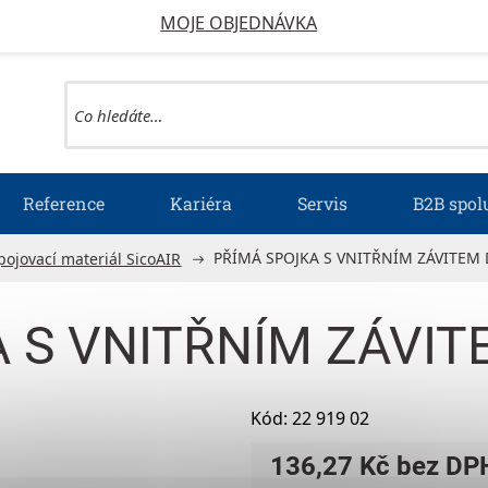
MOJE OBJEDNÁVKA
Reference
Kariéra
Servis
B2B spol
PŘÍMÁ SPOJKA S VNITŘNÍM ZÁVITEM 
pojovací materiál SicoAIR
 S VNITŘNÍM ZÁVIT
Kód:
22 919 02
136,27 Kč