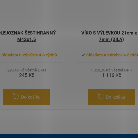
OLEJOZNAK ŠESTIHRANNÝ
VÍKO S VÝLEVKOU 21cm x
M42x1,5
7mm (BÍLÁ)
Skladem u výrobce 4-6 týdnů
Skladem u výrobce 4-6 týd
296,45 Kč včetně DPH
1 350,36 Kč včetně DPH
245 Kč
1 116 Kč
Do košíku
Do košíku