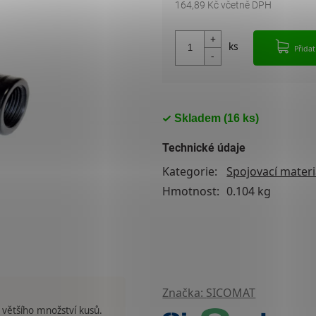
164,89 Kč včetně DPH
Měrná cena:
Přida
Skladem
(16 ks)
Technické údaje
Kategorie
:
Spojovací materi
Hmotnost
:
0.104 kg
Značka:
SICOMAT
 většího množství kusů.