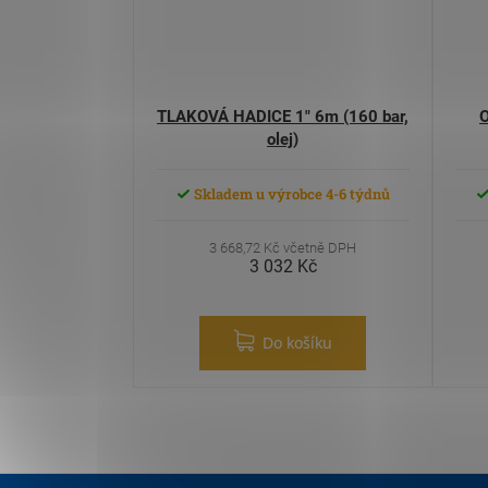
TLAKOVÁ HADICE 1" 6m (160 bar,
olej)
Skladem u výrobce 4-6 týdnů
3 668,72 Kč včetně DPH
3 032 Kč
Do košíku