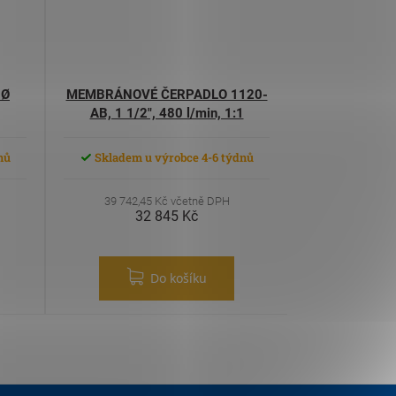
 Ø
MEMBRÁNOVÉ ČERPADLO 1120-
AB, 1 1/2", 480 l/min, 1:1
nů
Skladem u výrobce 4-6 týdnů
39 742,45 Kč včetně DPH
32 845 Kč
Do košíku