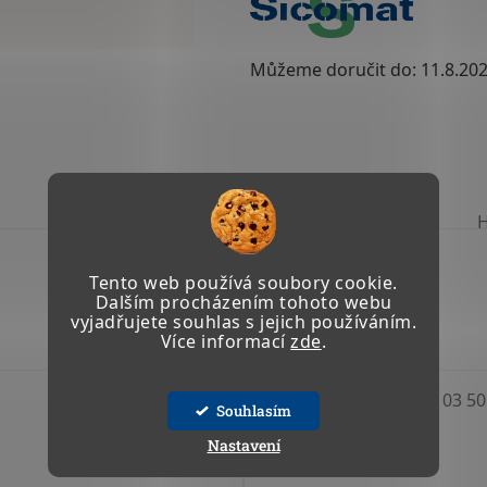
Můžeme doručit do:
11.8.20
TISK
ZEPTAT SE
Tento web používá soubory cookie.
Dalším procházením tohoto webu
vyjadřujete souhlas s jejich používáním.
Více informací
zde
.
Kód:
09 001 09
Kód:
03 50
Souhlasím
Nastavení