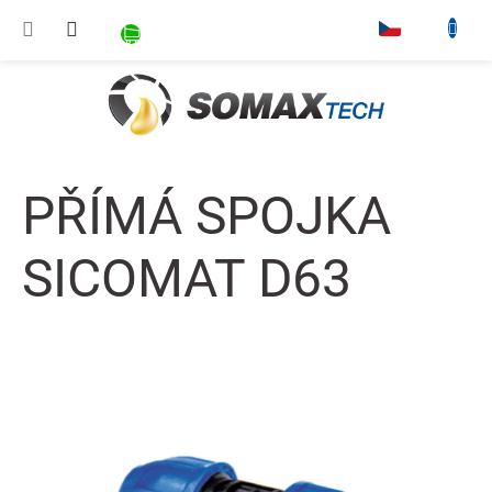
Přejít na obsah
NÁKUPNÍ KOŠÍK
▾
PŘÍMÁ SPOJKA
SICOMAT D63