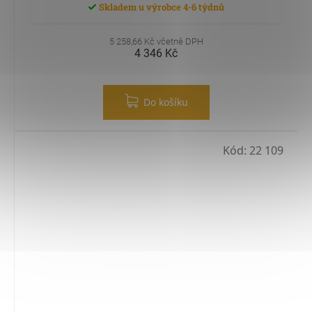
Skladem u výrobce 4-6 týdnů
5 258,66 Kč včetně DPH
4 346 Kč
Do košíku
Kód:
22 109