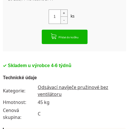
Měrná cena:
Přidat do košíku
Skladem u výrobce 4-6 týdnů
Technické údaje
Odsávací navíječe pružinové bez
Kategorie
:
ventilátoru
Hmotnost
:
45 kg
Cenová
C
skupina
: