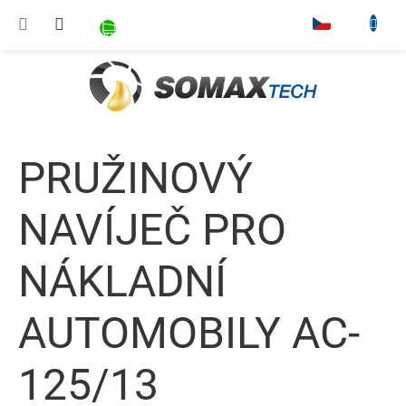
Přejít na obsah
NÁKUPNÍ KOŠÍK
▾
PRUŽINOVÝ
NAVÍJEČ PRO
NÁKLADNÍ
AUTOMOBILY AC-
125/13