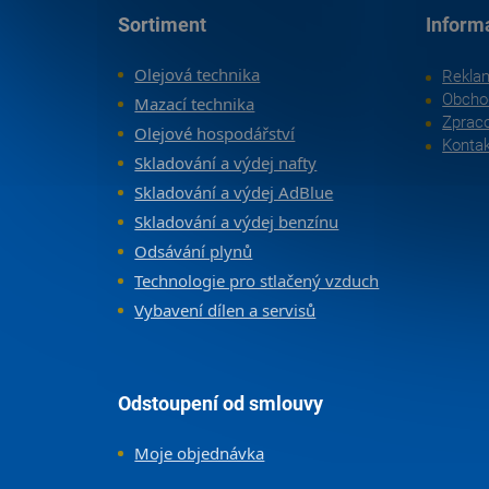
Zápatí
Sortiment
Inform
Olejová technika
Rekla
Obcho
Mazací technika
Zpraco
Olejové hospodářství
Konta
Skladování a výdej nafty
Skladování a výdej AdBlue
Skladování a výdej benzínu
Odsávání plynů
Technologie pro stlačený vzduch
Vybavení dílen a servisů
Odstoupení od smlouvy
Moje objednávka