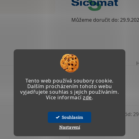
Můžeme doručit do:
29.9.20
TISK
ZEPTAT SE
Tento web používá soubory cookie.
Dalším procházením tohoto webu
vyjadřujete souhlas s jejich používáním.
Více informací
zde
.
Kód:
24 010
Kód:
29
Souhlasím
Nastavení