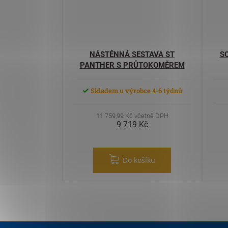
NÁSTĚNNÁ SESTAVA ST
S
PANTHER S PRŮTOKOMĚREM
Skladem u výrobce 4-6 týdnů
11 759,99 Kč včetně DPH
9 719 Kč
Do košíku