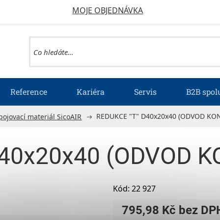
MOJE OBJEDNÁVKA
Reference
Kariéra
Servis
B2B spol
REDUKCE "T" D40x20x40 (ODVOD KO
pojovací materiál SicoAIR
D40x20x40 (ODVOD 
Kód:
22 927
795,98 Kč