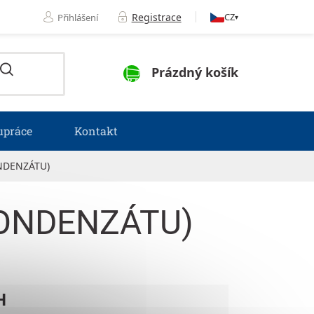
Registrace
CZ
Přihlášení
▾
NÁKUPNÍ KOŠÍK
Prázdný košík
upráce
Kontakt
NDENZÁTU)
KONDENZÁTU)