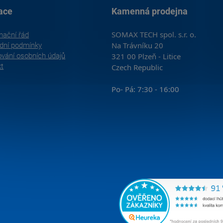
ace
Kamenná prodejna
SOMAX TECH spol. s.r. o.
mační řád
Na Trávníku 20
dní podmínky
vání osobních údajů
321 00 Plzeň - Litice
kt
Czech Republic
Po- Pá: 7:30 - 16:00