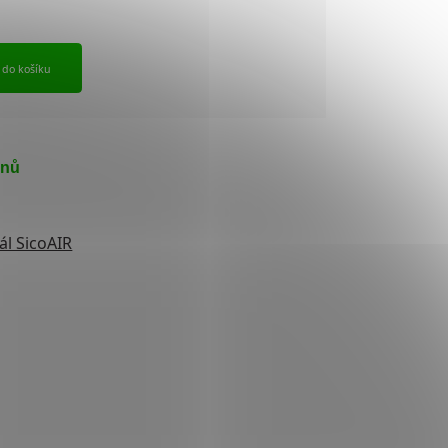
t do košíku
dnů
ál SicoAIR