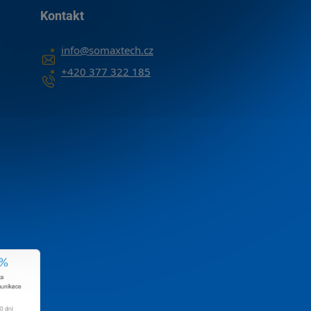
Kontakt
info
@
somaxtech.cz
+420 377 322 185