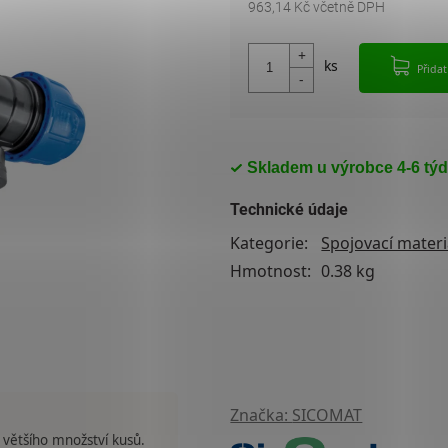
963,14 Kč včetně DPH
Měrná cena:
Přida
Skladem u výrobce 4-6 tý
Technické údaje
Kategorie
:
Spojovací materi
Hmotnost
:
0.38 kg
Značka:
SICOMAT
 většího množství kusů.