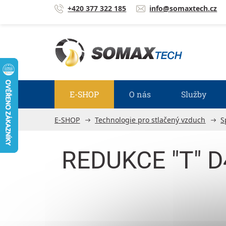
Přejít na obsah
+420 377 322 185
info@somaxtech.cz
E-SHOP
O nás
Služby
E-SHOP
Technologie pro stlačený vzduch
S
REDUKCE "T" 