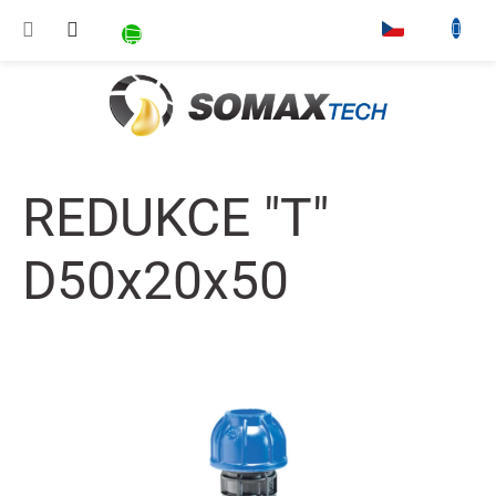
Přejít na obsah
NÁKUPNÍ KOŠÍK
▾
REDUKCE "T"
D50x20x50