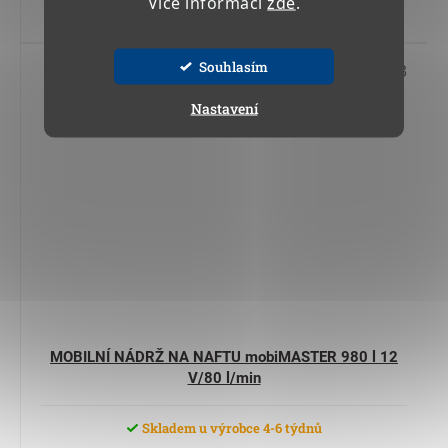
Více informací
zde
.
Do košíku
Souhlasím
Kód:
17 544 03
Nastavení
MOBILNÍ NÁDRŽ NA NAFTU mobiMASTER 980 l 12
V/80 l/min
Skladem u výrobce 4-6 týdnů