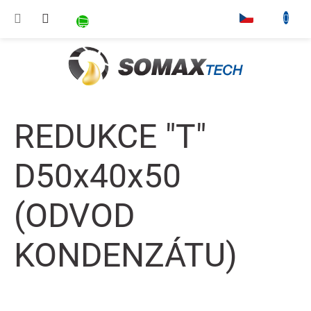
Přejít na obsah
NÁKUPNÍ KOŠÍK
▾
REDUKCE "T"
D50x40x50
(ODVOD
KONDENZÁTU)