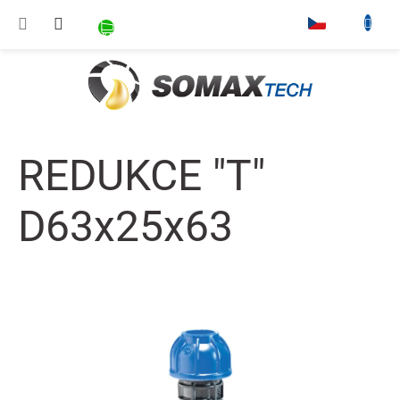
Přejít na obsah
NÁKUPNÍ KOŠÍK
▾
REDUKCE "T"
D63x25x63