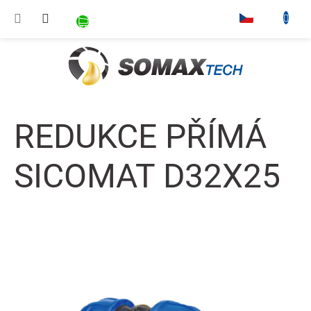
Přejít na obsah
NÁKUPNÍ KOŠÍK
▾
REDUKCE PŘÍMÁ
SICOMAT D32X25