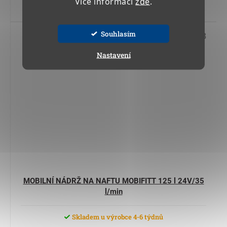
Více informací
zde
.
Do košíku
Souhlasím
Kód:
17 545 13
Nastavení
MOBILNÍ NÁDRŽ NA NAFTU MOBIFITT 125 l 24V/35
l/min
Skladem u výrobce 4-6 týdnů