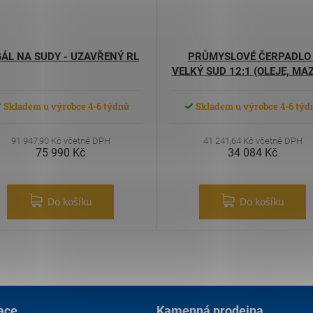
ÁL NA SUDY - UZAVŘENÝ RL
PRŮMYSLOVÉ ČERPADLO 
VELKÝ SUD 12:1 (OLEJE, MAZ
Skladem u výrobce 4-6 týdnů
Skladem u výrobce 4-6 týd
91 947,90 Kč včetně DPH
41 241,64 Kč včetně DPH
75 990 Kč
34 084 Kč
Do košíku
Do košíku
ace
Kamenná prodejna