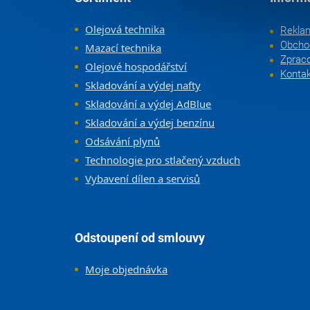
Olejová technika
Rekla
Obcho
Mazací technika
Zpraco
Olejové hospodářství
Konta
Skladování a výdej nafty
Skladování a výdej AdBlue
Skladování a výdej benzínu
Odsávání plynů
Technologie pro stlačený vzduch
Vybavení dílen a servisů
Odstoupení od smlouvy
Moje objednávka