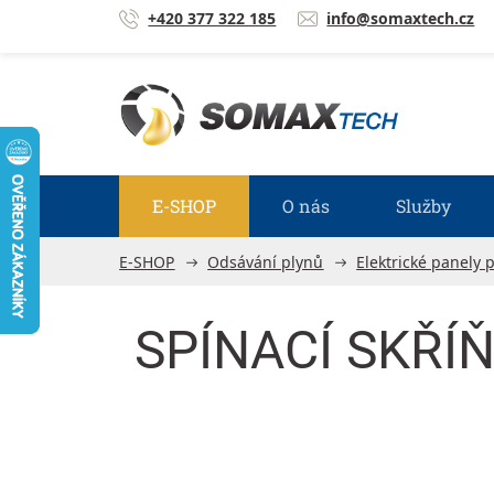
Přejít na obsah
+420 377 322 185
info@somaxtech.cz
E-SHOP
O nás
Služby
E-SHOP
Odsávání plynů
Elektrické panely 
SPÍNACÍ SKŘÍ