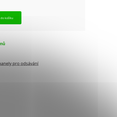
t do košíku
dnů
 panely pro odsávání