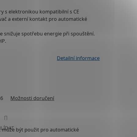
ry
s elektronikou kompatibilní s CE
vač
a
externí kontakt
pro automatické
e snižuje spotřebu energie při spouštění.
HP
.
Detailní informace
26
Možnosti doručení
HLÍDAT
př. může být použit pro automatické