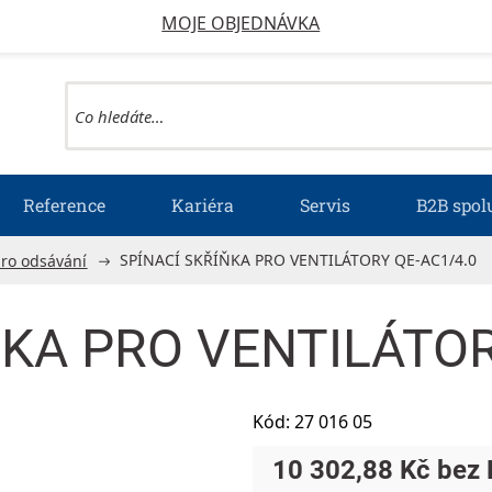
MOJE OBJEDNÁVKA
Reference
Kariéra
Servis
B2B spol
SPÍNACÍ SKŘÍŇKA PRO VENTILÁTORY QE-AC1/4.0
pro odsávání
ŇKA PRO VENTILÁTOR
Kód:
27 016 05
10 302,88 Kč