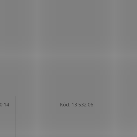
0 14
Kód:
13 532 06