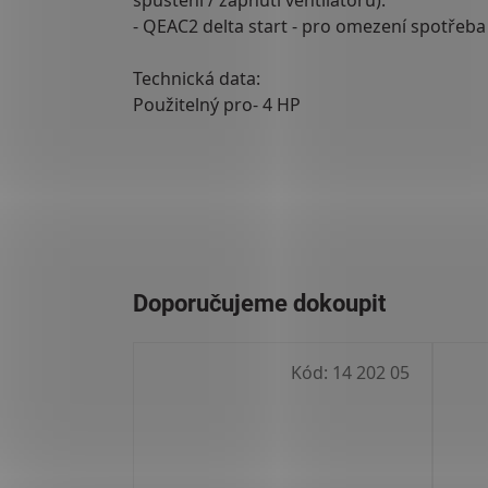
spuštění / zapnutí ventilátoru).
- QEAC2 delta start - pro omezení spotřeb
Technická data:
Použitelný pro- 4 HP
Kód:
14 202 05