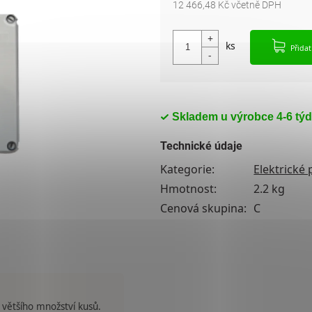
12 466,48 Kč včetně DPH
Měrná cena:
Přida
Skladem u výrobce 4-6 tý
Technické údaje
Kategorie
:
Elektrické
Hmotnost
:
2.2 kg
Cenová skupina
:
C
 většího množství kusů.