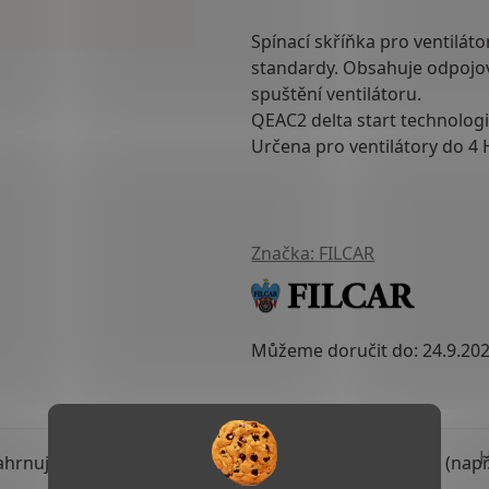
Spínací skříňka pro ventiláto
standardy. Obsahuje
odpojo
spuštění ventilátoru.
QEAC2 delta start
technologi
Určena pro ventilátory do
4 
Značka:
FILCAR
Můžeme doručit do:
24.9.20
TISK
ZEPTAT SE
 zahrnuje odpojovač a je připravený pro externí kontakt (na