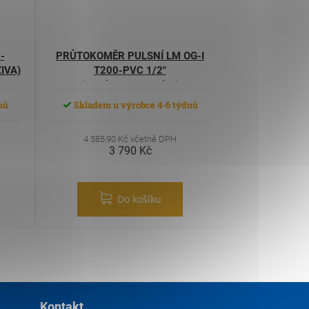
-
PRŮTOKOMĚR PULSNÍ LM OG-I
IVA)
T200-PVC 1/2"
(ostřikovače/AdBlue)
nů
Skladem u výrobce 4-6 týdnů
4 585,90 Kč včetně DPH
3 790 Kč
Do košíku
Kontakt