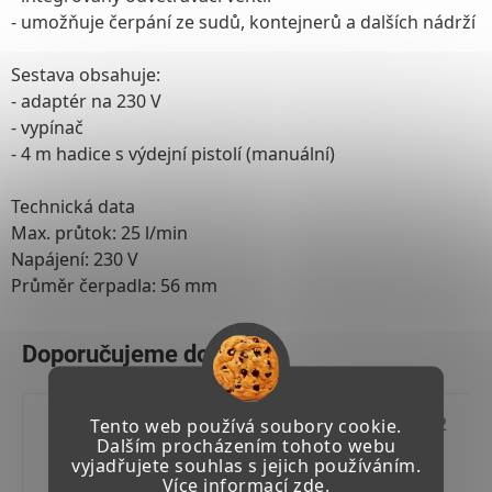
- umožňuje čerpání ze sudů, kontejnerů a dalších nádrží
Sestava obsahuje:
- adaptér na 230 V
- vypínač
- 4 m hadice s výdejní pistolí (manuální)
Technická data
Max. průtok: 25 l/min
Napájení: 230 V
Průměr čerpadla: 56 mm
Kód:
13 902 02
Tento web používá soubory cookie.
Dalším procházením tohoto webu
vyjadřujete souhlas s jejich používáním.
Více informací
zde
.