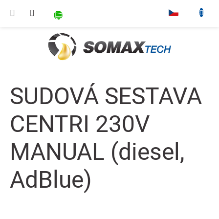
Přejít na obsah
NÁKUPNÍ KOŠÍK
▾
SUDOVÁ SESTAVA
CENTRI 230V
MANUAL (diesel,
AdBlue)