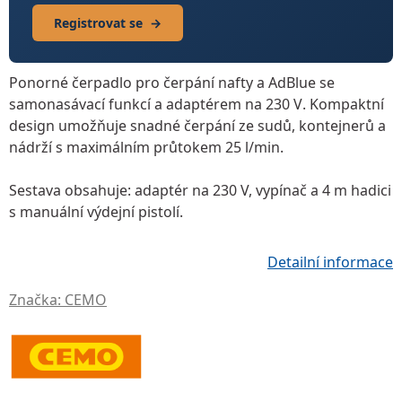
Registrovat se
→
Ponorné čerpadlo pro čerpání nafty a AdBlue
se
samonasávací funkcí a
adaptérem na 230 V
. Kompaktní
design umožňuje snadné čerpání ze sudů, kontejnerů a
nádrží s maximálním průtokem
25 l/min
.
Sestava obsahuje: adaptér na 230 V, vypínač a
4 m hadici
s manuální výdejní pistolí
.
Detailní informace
Značka:
CEMO