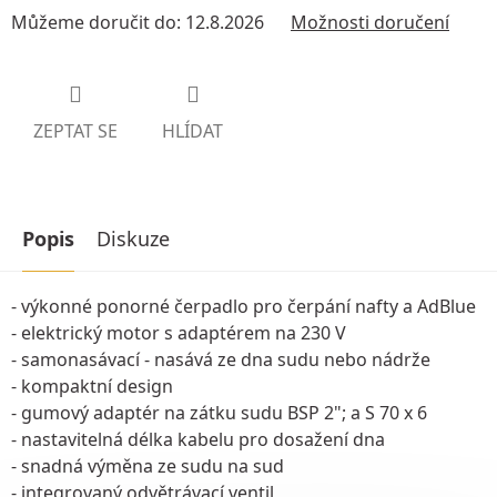
Můžeme doručit do:
12.8.2026
Možnosti doručení
ZEPTAT SE
HLÍDAT
Popis
Diskuze
- výkonné ponorné čerpadlo pro čerpání nafty a AdBlue
- elektrický motor s adaptérem na 230 V
- samonasávací - nasává ze dna sudu nebo nádrže
- kompaktní design
- gumový adaptér na zátku sudu BSP 2"; a S 70 x 6
- nastavitelná délka kabelu pro dosažení dna
- snadná výměna ze sudu na sud
- integrovaný odvětrávací ventil