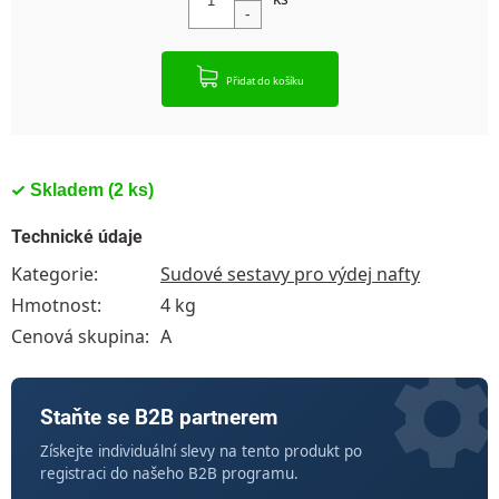
Přidat do košíku
Skladem
(2 ks)
Technické údaje
Kategorie
:
Sudové sestavy pro výdej nafty
Hmotnost
:
4 kg
Cenová skupina
:
A
Staňte se B2B partnerem
Získejte individuální slevy na tento produkt po
registraci do našeho B2B programu.