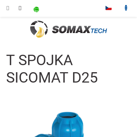
Přejít na obsah
NÁKUPNÍ KOŠÍK
▾
T SPOJKA
SICOMAT D25