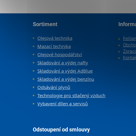
Zápatí
Sortiment
Inform
Olejová technika
Rekla
Obcho
Mazací technika
Zpraco
Olejové hospodářství
Konta
Skladování a výdej nafty
Skladování a výdej AdBlue
Skladování a výdej benzínu
Odsávání plynů
Technologie pro stlačený vzduch
Vybavení dílen a servisů
Odstoupení od smlouvy