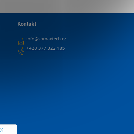
Kontakt
info
@
somaxtech.cz
+420 377 322 185