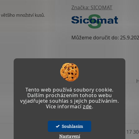
Značka:
SICOMAT
 většího množství kusů.
Můžeme doručit do:
25.9.20
TISK
ZEPTAT SE
Tento web používá soubory cookie.
Dalším procházením tohoto webu
vyjadřujete souhlas s jejich používáním.
Více informací
zde
.
Souhlasím
Kód:
22 424 01
Kód:
17 30
Nastavení