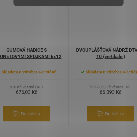
GUMOVÁ HADICE S
DVOUPLÁŠŤOVÁ NÁDRŽ DTV
ONETOVÝMI SPOJKAMI 6x12
10 (vertikální)
20metrů
Skladem u výrobce 4-6 týdnů
Skladem u výrobce 4-6 týd
818 Kč včetně DPH
79 972,53 Kč včetně DPH
676,03 Kč
66 093 Kč
Do košíku
Do košíku