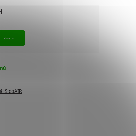
t do košíku
dnů
ál SicoAIR