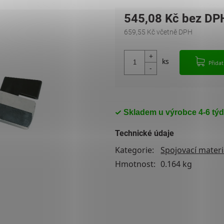
545,08 Kč
659,55 Kč včetně DPH
Měrná cena:
Přida
Skladem u výrobce 4-6 tý
Technické údaje
Kategorie
:
Spojovací materi
Hmotnost
:
0.164 kg