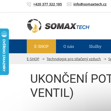
Přejít na obsah
+420 377 322 185
info@somaxtech.cz
E-SHOP
O nás
Služby
E-SHOP
Technologie pro stlačený vzduch
S
UKONČENÍ POT
VENTIL)