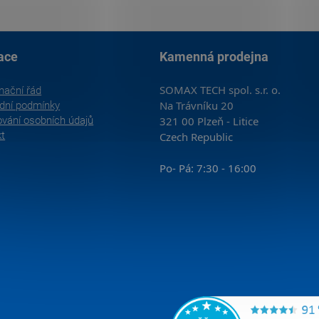
ace
Kamenná prodejna
SOMAX TECH spol. s.r. o.
mační řád
Na Trávníku 20
dní podmínky
vání osobních údajů
321 00 Plzeň - Litice
kt
Czech Republic
Po- Pá: 7:30 - 16:00