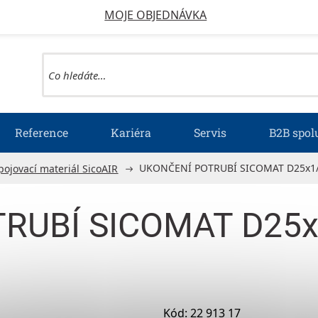
MOJE OBJEDNÁVKA
Reference
Kariéra
Servis
B2B spol
UKONČENÍ POTRUBÍ SICOMAT D25x1/4
pojovací materiál SicoAIR
RUBÍ SICOMAT D25x
Kód:
22 913 17