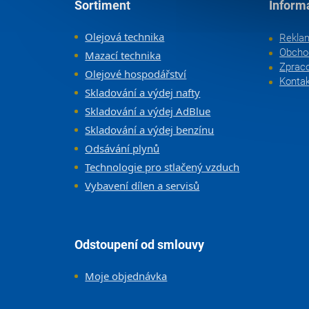
Sortiment
Inform
Olejová technika
Rekla
Obcho
Mazací technika
Zpraco
Olejové hospodářství
Konta
Skladování a výdej nafty
Skladování a výdej AdBlue
Skladování a výdej benzínu
Odsávání plynů
Technologie pro stlačený vzduch
Vybavení dílen a servisů
Odstoupení od smlouvy
Moje objednávka