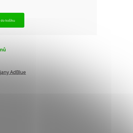
t do košíku
dnů
ojany AdBlue