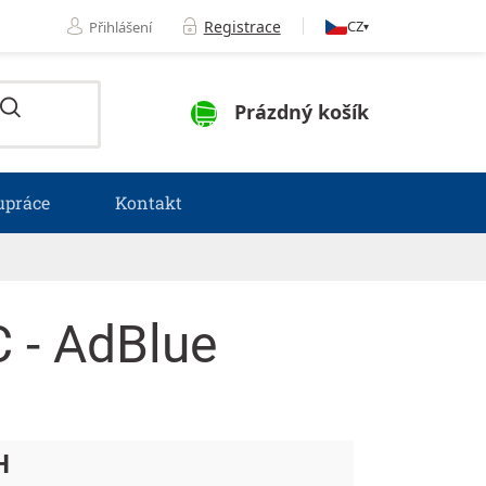
Registrace
CZ
Přihlášení
▾
NÁKUPNÍ KOŠÍK
Prázdný košík
upráce
Kontakt
 - AdBlue