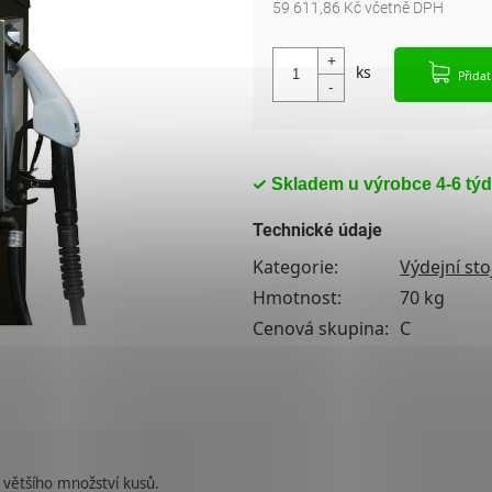
59 611,86 Kč včetně DPH
Měrná cena:
Přida
Skladem u výrobce 4-6 tý
Technické údaje
Kategorie
:
Výdejní st
Hmotnost
:
70 kg
Cenová skupina
:
C
 většího množství kusů.