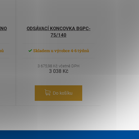
ENO
ODSÁVACÍ KONCOVKA BGPC-
75/140
nů
Skladem u výrobce 4-6 týdnů
3 675,98 Kč včetně DPH
3 038 Kč
Do košíku