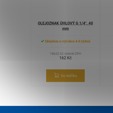
OLEJOZNAK ÚHLOVÝ G 1/4", 40
mm
Skladem u výrobce 4-6 týdnů
196,02 Kč včetně DPH
162 Kč
Do košíku
Zápatí