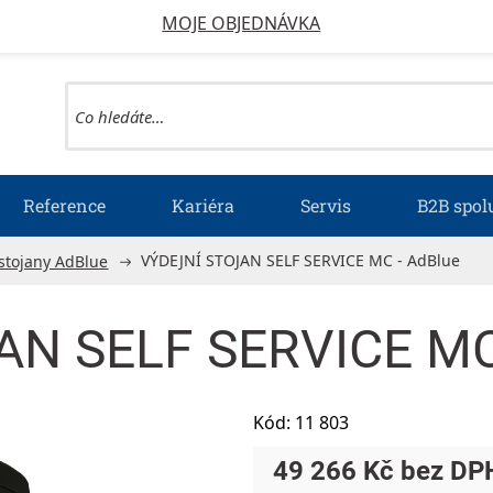
MOJE OBJEDNÁVKA
Reference
Kariéra
Servis
B2B spol
VÝDEJNÍ STOJAN SELF SERVICE MC - AdBlue
 stojany AdBlue
N SELF SERVICE MC
Kód:
11 803
49 266 Kč