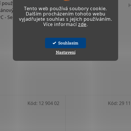
 použití
TISK
ZEPTAT SE
Tento web používá soubory cookie.
bránovým čerpadlem
Dalším procházením tohoto webu
C - SelfService 2018
vyjadřujete souhlas s jejich používáním.
Více informací
zde
.
Souhlasím
Nastavení
Kód:
12 904 02
Kód:
29 11