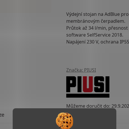
Výdejní stojan na AdBlue
pro
membránovým čerpadlem
.
Průtok až
34 l/min
, přesnos
software SelfService 2018
.
Napájení 230 V, ochrana IP55
Značka:
PIUSI
Můžeme doručit do:
29.9.20
ze