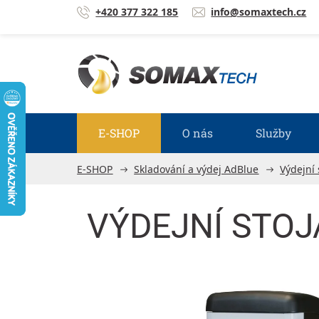
Přejít na obsah
+420 377 322 185
info@somaxtech.cz
E-SHOP
O nás
Služby
E-SHOP
Skladování a výdej AdBlue
Výdejní
VÝDEJNÍ STOJA