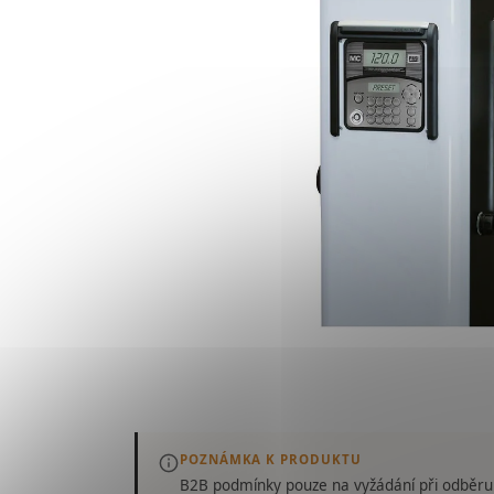
POZNÁMKA K PRODUKTU
B2B podmínky pouze
na vyžádání
při odběru