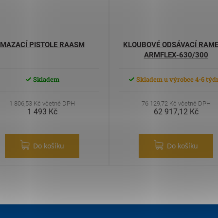
MAZACÍ PISTOLE RAASM
KLOUBOVÉ ODSÁVACÍ RAM
ARMFLEX-630/300
Skladem
Skladem u výrobce 4-6 týd
1 806,53 Kč včetně DPH
76 129,72 Kč včetně DPH
1 493 Kč
62 917,12 Kč
Do košíku
Do košíku