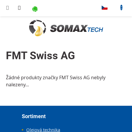
Přejít na obsah
NÁKUPNÍ KOŠÍK
▾
FMT Swiss AG
Žádné produkty značky
FMT Swiss AG
nebyly
nalezeny...
Zápatí
Sortiment
Olejová technika