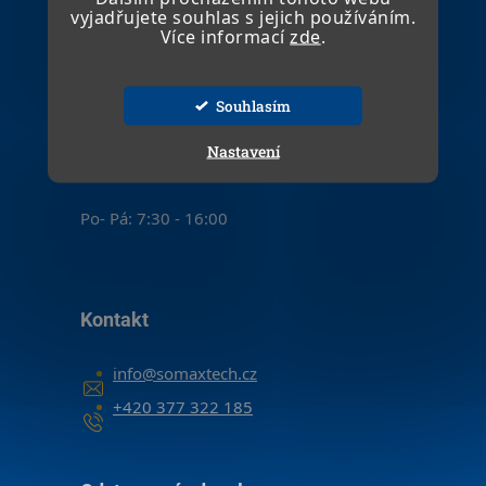
vyjadřujete souhlas s jejich používáním.
Více informací
zde
.
Kamenná prodejna
SOMAX TECH spol. s.r. o.
Souhlasím
Na Trávníku 20
321 00 Plzeň - Litice
Nastavení
Czech Republic
Po- Pá: 7:30 - 16:00
Kontakt
info
@
somaxtech.cz
+420 377 322 185