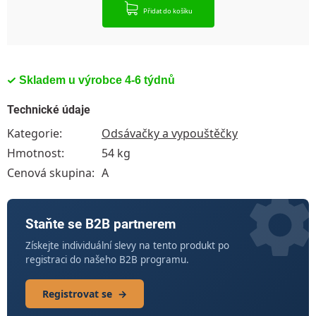
Přidat do košíku
Skladem u výrobce 4-6 týdnů
Technické údaje
Kategorie
:
Odsávačky a vypouštěčky
Hmotnost
:
54 kg
Cenová skupina
:
A
Staňte se B2B partnerem
Získejte individuální slevy na tento produkt po
registraci do našeho B2B programu.
Registrovat se
→