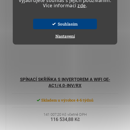
vyjadřujete souhlas s jejich používáním.
Více informací
zde
.
Souhlasím
Nastavení
SPÍNACÍ SKŘÍŇKA S INVERTOREM A WIFI QE-
AC1/4.0-INV/RX
Skladem u výrobce 4-6 týdnů
141 007,20 Kč včetně DPH
116 534,88 Kč