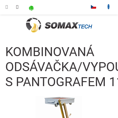
Přejít na obsah
NÁKUPNÍ KOŠÍK
▾
KOMBINOVANÁ
ODSÁVAČKA/VYPO
S PANTOGRAFEM 11