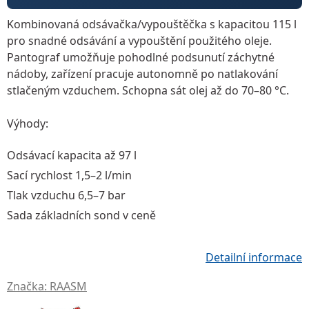
Kombinovaná odsávačka/vypouštěčka
s kapacitou
115 l
pro snadné odsávání a vypouštění použitého oleje.
Pantograf
umožňuje pohodlné podsunutí záchytné
nádoby, zařízení pracuje autonomně po natlakování
stlačeným vzduchem. Schopna sát olej až do
70–80 °C
.
Výhody:
Odsávací kapacita až 97 l
Sací rychlost 1,5–2 l/min
Tlak vzduchu 6,5–7 bar
Sada základních sond v ceně
Detailní informace
Značka:
RAASM