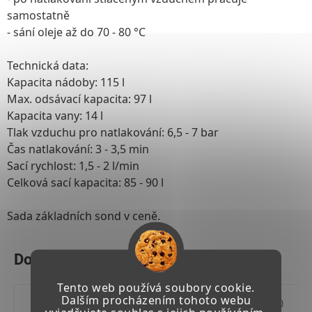
samostatně
- sání oleje až do 70 - 80 °C
Technická data:
Kapacita nádoby: 115 l
Max. odsávací kapacita: 97 l
Kapacita vany: 14 l
Tlak vzduchu pro natlakování: 6,5 - 7 bar
Čas natlakování: 3 - 3,5 min
Sací rychlost: 1,5 - 2 l/min
Celková sací kapacita: 85 - 90 l
Sada základních sond v ceně.
Tento web používá soubory cookie.
Dalším procházením tohoto webu
Kód:
27 020