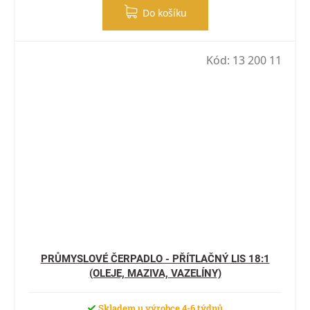
Do košíku
Kód:
13 200 11
PRŮMYSLOVÉ ČERPADLO - PŘÍTLAČNÝ LIS 18:1
(OLEJE, MAZIVA, VAZELÍNY)
Skladem u výrobce 4-6 týdnů