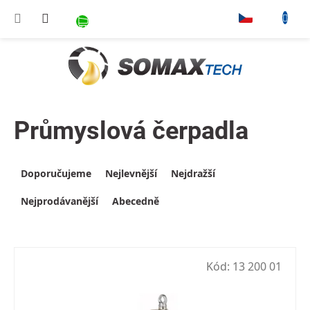
Přejít na obsah
NÁKUPNÍ KOŠÍK
▾
Průmyslová čerpadla
Výpis produktů
Řazení produktů
Doporučujeme
Nejlevnější
Nejdražší
Nejprodávanější
Abecedně
Kód:
13 200 01