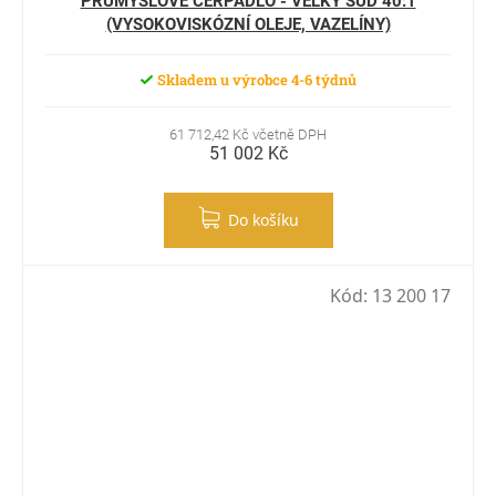
PRŮMYSLOVÉ ČERPADLO - VELKÝ SUD 40:1
(VYSOKOVISKÓZNÍ OLEJE, VAZELÍNY)
Skladem u výrobce 4-6 týdnů
61 712,42 Kč včetně DPH
51 002 Kč
Do košíku
Kód:
13 200 17