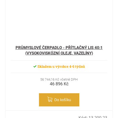
PRŮMYSLOVÉ ČERPADLO - PŘÍTLAČNÝ LIS 40:1
(VYSOKOVISKÓZNÍ OLEJE, VAZELÍNY)
Skladem u výrobce 4-6 týdnů
56 744,16 Kč včetně DPH
46 896 Kč
Do košíku
Kód:
13 200 23