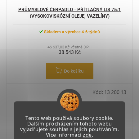
PRŮMYSLOVÉ ČERPADLO - PŘÍTLAČNÝ LIS 75:1
(VYSOKOVISKÓZNÍ OLEJE, VAZELÍNY)
Skladem u výrobce 4-6 týdnů
46 637,03 Kč včetně DPH
38 543 Kč
Do košíku
Kód:
13 200 13
Tento web používá soubory cookie.
Dalším procházením tohoto webu
vyjadřujete souhlas s jejich používáním.
Více informací
zde
.