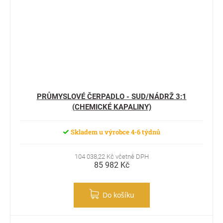
PRŮMYSLOVÉ ČERPADLO - SUD/NÁDRŽ 3:1
(CHEMICKÉ KAPALINY)
Skladem u výrobce 4-6 týdnů
104 038,22 Kč včetně DPH
85 982 Kč
Do košíku