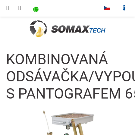
Přejít na obsah
NÁKUPNÍ KOŠÍK
▾
KOMBINOVANÁ
ODSÁVAČKA/VYPO
S PANTOGRAFEM 65