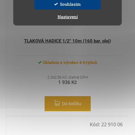
Souhlasím
Nastavení
TLAKOVÁ HADICE 1/2" 10m (160 bar, olej)
Skladem u výrobce 4-6 týdnů
2 342,56 Kč včetně DPH
1 936 Kč
Do košíku
Kód:
22 910 06