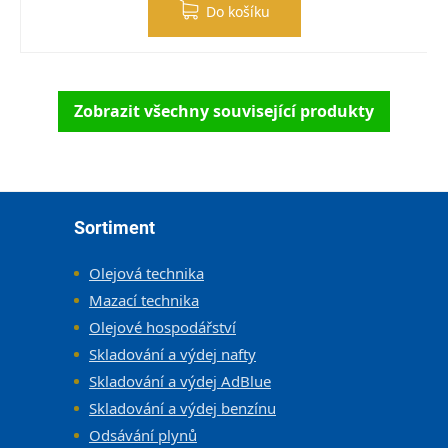
Do košíku
Zobrazit všechny související produkty
Zápatí
Sortiment
Olejová technika
Mazací technika
Olejové hospodářství
Skladování a výdej nafty
Skladování a výdej AdBlue
Skladování a výdej benzínu
Odsávání plynů