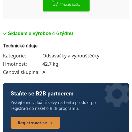
Přidat do košíku
Skladem u výrobce 4-6 týdnů
Technické údaje
Kategorie
:
Odsávačky a vypouštěčky
Hmotnost
:
42.7 kg
Cenová skupina
:
A
Staňte se B2B partnerem
Získejte individuální slevy na tento produkt po
registraci do našeho B2B programu.
Registrovat se
→