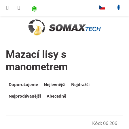
Přejít na obsah
NÁKUPNÍ KOŠÍK
▾
Mazací lisy s
manometrem
Výpis produktů
Řazení produktů
Doporučujeme
Nejlevnější
Nejdražší
Nejprodávanější
Abecedně
Kód:
06 206