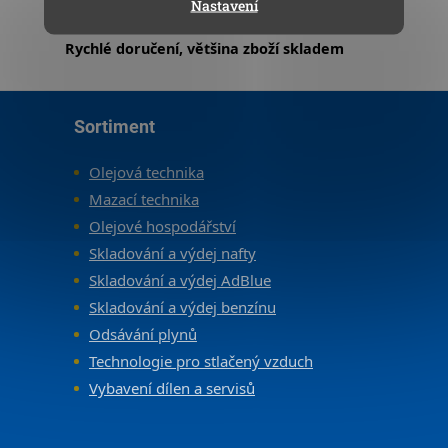
Nastavení
Rychlé doručení, většina zboží skladem
Zápatí
Sortiment
Olejová technika
Mazací technika
Olejové hospodářství
Skladování a výdej nafty
Skladování a výdej AdBlue
Skladování a výdej benzínu
Odsávání plynů
Technologie pro stlačený vzduch
Vybavení dílen a servisů