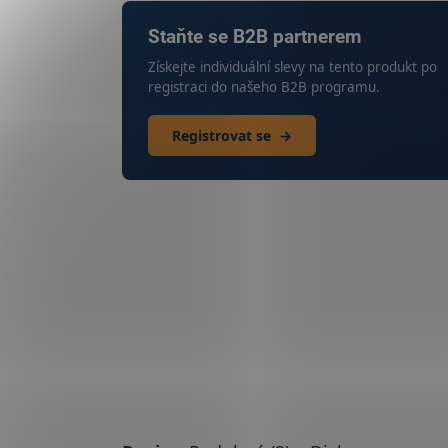
Staňte se B2B partnerem
Získejte individuální slevy na tento produkt po
registraci do našeho B2B programu.
Registrovat se
→