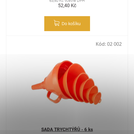
63,40 Kč včetně DPH
52,40 Kč
Do košíku
Kód:
02 002
SADA TRYCHTÝŘŮ - 6 ks