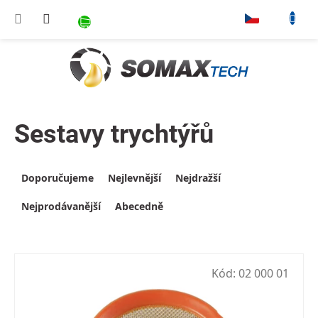
Přejít na obsah
NÁKUPNÍ KOŠÍK
▾
Sestavy trychtýřů
Výpis produktů
Řazení produktů
Doporučujeme
Nejlevnější
Nejdražší
Nejprodávanější
Abecedně
Kód:
02 000 01