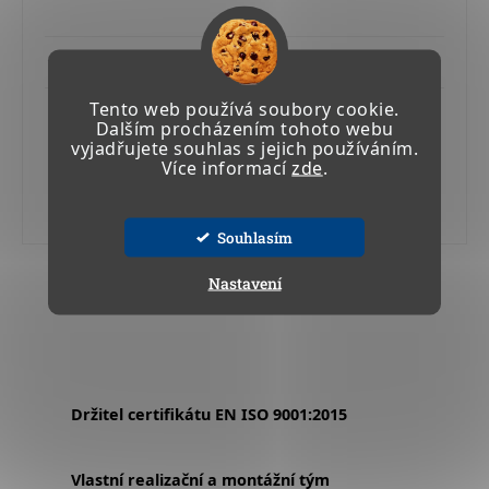
Skladem
Tento web používá soubory cookie.
165,41 Kč včetně DPH
Dalším procházením tohoto webu
136,70 Kč
vyjadřujete souhlas s jejich používáním.
Více informací
zde
.
Do košíku
Souhlasím
3
položek celkem
Nastavení
Ovládací prvky výpisu
Držitel certifikátu EN ISO 9001:2015
Vlastní realizační a montážní tým