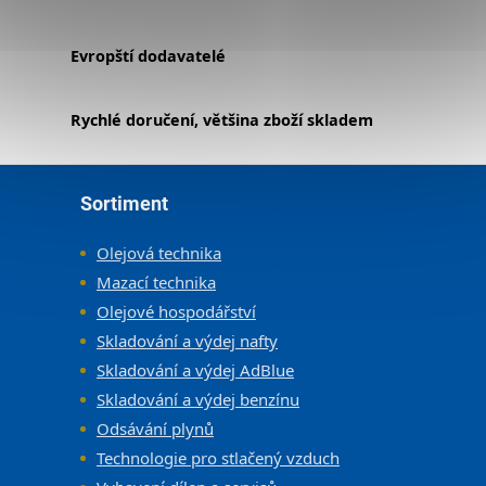
Evropští dodavatelé
Rychlé doručení, většina zboží skladem
Zápatí
Sortiment
Olejová technika
Mazací technika
Olejové hospodářství
Skladování a výdej nafty
Skladování a výdej AdBlue
Skladování a výdej benzínu
Odsávání plynů
Technologie pro stlačený vzduch