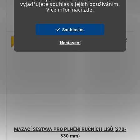
vyjadřujete souhlas s jejich používáním.
Více informací
zde
.
Do košíku
Souhlasím
Kód:
06 702
Výprodej
Nastavení
MAZACÍ SESTAVA PRO PLNĚNÍ RUČNÍCH LISŮ (270-
330 mm)