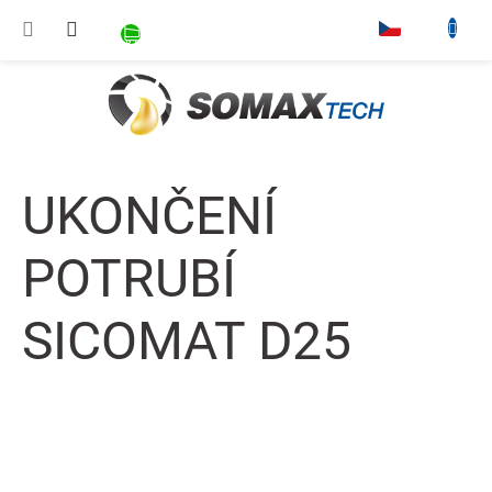
Přejít na obsah
NÁKUPNÍ KOŠÍK
▾
UKONČENÍ
POTRUBÍ
SICOMAT D25