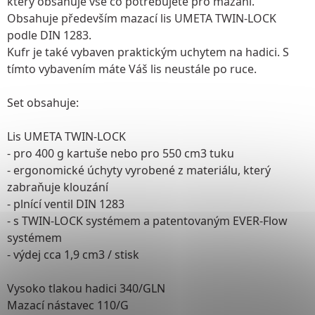
který obsahuje vše co potřebujete pro mazání.
Obsahuje především mazací lis UMETA TWIN-LOCK
podle DIN 1283.
Kufr je také vybaven praktickým uchytem na hadici. S
tímto vybavením máte Váš lis neustále po ruce.
Set obsahuje:
Lis UMETA TWIN-LOCK
- pro 400 g kartuše nebo pro 550 cm3 tuku
- ergonomické úchyty vyrobené z materiálu, který
zabraňuje klouzání
- plnící ventil DIN 1283
- s TWIN-LOCK systémem a patentovaným EVER-Flow
systémem
- výdej cca 1,9 cm3 / stisk
Vysoko tlakou hadici 340/GLN
Mazací nástavec 110/G