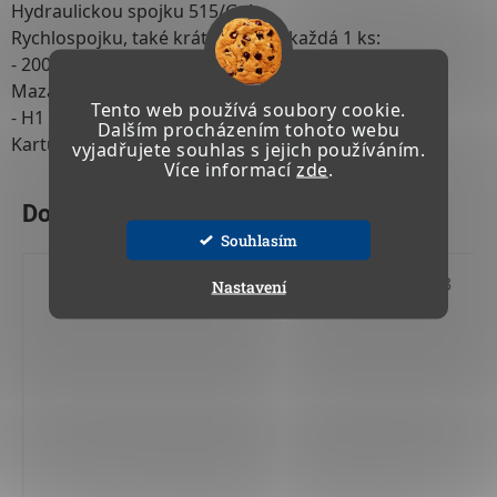
Hydraulickou spojku 515/G-4
Rychlospojku, také krátkou verzi každá 1 ks:
- 200/M4, 200/M1, 200/M22, 200/S, 200/XS
Mazací hlavice 60 ks, každý druh po 5 kusech:
Tento web používá soubory cookie.
- H1 / H2 / H3 | 6 x 1 / 8 x 1 / 10 x 1 / R 1/8
Dalším procházením tohoto webu
Kartuše s tukem 400 g
vyjadřujete souhlas s jejich používáním.
Více informací
zde
.
Souhlasím
Kód:
06 613
Nastavení