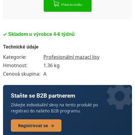
Přidat do košíku
Skladem u výrobce 4-6 týdnů
Technické údaje
Kategorie
:
Profesionální mazací lisy
Hmotnost
:
1.36 kg
Cenová skupina
:
A
Staňte se B2B partnerem
Získejte individuální slevy na tento produkt po
registraci do našeho B2B programu.
Registrovat se
→