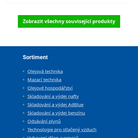
Zobrazit všechny související produkty
Zápatí
Sortiment
Olejová technika
Mazací technika
Olejové hospodářství
Skladování a výdej nafty
Skladování a výdej AdBlue
Skladování a výdej benzínu
Odsávání plynů
Technologie pro stlačený vzduch
Vybavení dílen a servisů