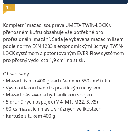
Tip
Kompletní mazací souprava UMETA TWIN-LOCK
v
přenosném kufru obsahuje vše potřebné pro
profesionální mazání. Sada je vybavena mazacím lisem
podle normy DIN 1283 s ergonomickými úchyty, TWIN-
LOCK systémem a patentovaným EVER-Flow systémem
pro přesný výdej cca 1,9 cm³ na stisk.
Obsah sady:
• Mazací lis pro 400 g kartuše nebo 550 cm³ tuku
• Vysokotlakou hadici s praktickým uchytem
• Mazací nástavec a hydraulickou spojku
• 5 druhů rychlospojek (M4, M1, M22, S, XS)
• 60 ks mazacích hlavic v různých velikostech
• Kartuše s tukem 400 g